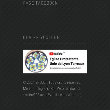
PAGE FACEBOOK
CHAÎNE YOUTUBE
© 2024 EPUdLT. Tous droits réservés.
Mentions légales.
Site Web réalisé par
*celine*C*
avec Wordpress (Webnus).
Temple Lanterne - Église réformée - Epudf - EPUdLT - Acert
- Temple protestant - rue Lanterne - Temple de la Lanterne -