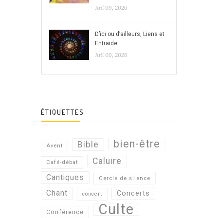
Juil 09, 2026
D’ici ou d’ailleurs, Liens et
Entraide
Juil 09, 2026
ÉTIQUETTES
bien-être
Bible
Avent
Caluire
Café-débat
Cantiques
Cercle de silence
Chant
Concerts
concert
Culte
Conférence