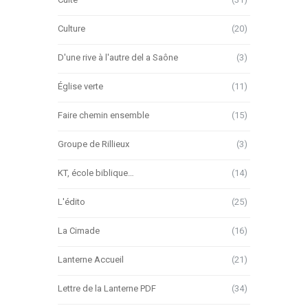
Culture
(20)
D'une rive à l'autre del a Saône
(3)
Église verte
(11)
Faire chemin ensemble
(15)
Groupe de Rillieux
(3)
KT, école biblique…
(14)
L'édito
(25)
La Cimade
(16)
Lanterne Accueil
(21)
Lettre de la Lanterne PDF
(34)