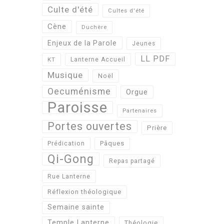
Culte d'été
Cultes d'été
Cène
Duchère
Enjeux de la Parole
Jeunes
LL PDF
KT
Lanterne Accueil
Musique
Noël
Oecuménisme
Orgue
Paroisse
Partenaires
Portes ouvertes
Prière
Pâques
Prédication
Qi-Gong
Repas partagé
Rue Lanterne
Réflexion théologique
Semaine sainte
Temple Lanterne
Théologie