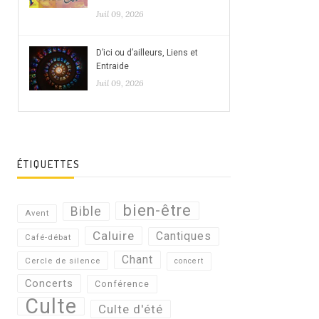
Juil 09, 2026
D’ici ou d’ailleurs, Liens et
Entraide
Juil 09, 2026
ÉTIQUETTES
bien-être
Bible
Avent
Caluire
Cantiques
Café-débat
Chant
Cercle de silence
concert
Concerts
Conférence
Culte
Culte d'été