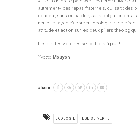
Au sein de notre paroisse il est prévu diverses
autrement-, des repas fraternels, qui sait : des 
douceur, sans culpabilité, sans obligation en l
nouvelle façon d’aborder l’écologie et de décou
attitude et action sur les deux piliers théologique
Les petites victoires se font pas à pas !
Yvette
Mouyon
share
ÉCOLOGIE
ÉGLISE VERTE