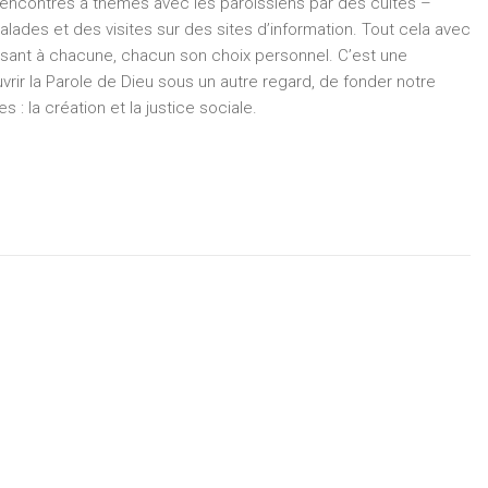
 rencontres à thèmes avec les paroissiens par des cultes –
balades et des visites sur des sites d’information. Tout cela avec
aissant à chacune, chacun son choix personnel. C’est une
vrir la Parole de Dieu sous un autre regard, de fonder notre
s : la création et la justice sociale.