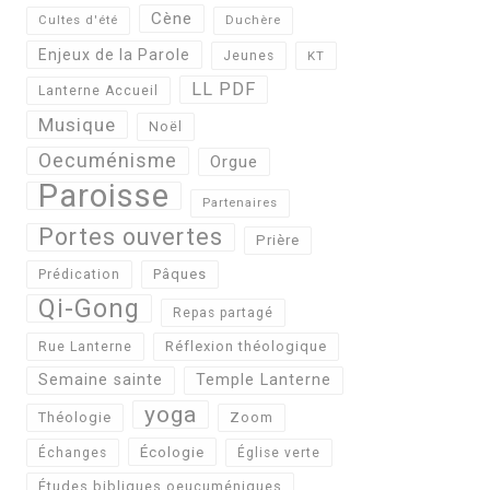
Cène
Cultes d'été
Duchère
Enjeux de la Parole
Jeunes
KT
LL PDF
Lanterne Accueil
Musique
Noël
Oecuménisme
Orgue
Paroisse
Partenaires
Portes ouvertes
Prière
Pâques
Prédication
Qi-Gong
Repas partagé
Réflexion théologique
Rue Lanterne
Semaine sainte
Temple Lanterne
yoga
Théologie
Zoom
Écologie
Échanges
Église verte
Études bibliques oeucuméniques