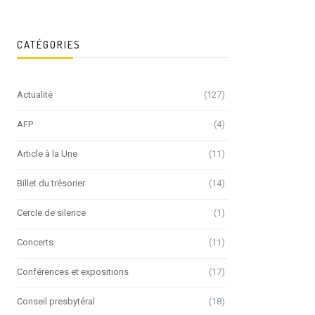
CATÉGORIES
Actualité
(127)
AFP
(4)
Article à la Une
(11)
Billet du trésorier
(14)
Cercle de silence
(1)
Concerts
(11)
Conférences et expositions
(17)
Conseil presbytéral
(18)