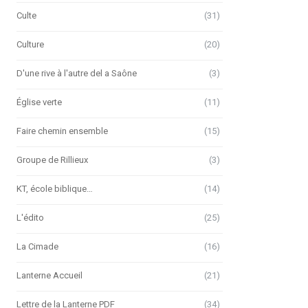
Culte
(31)
Culture
(20)
D'une rive à l'autre del a Saône
(3)
Église verte
(11)
Faire chemin ensemble
(15)
Groupe de Rillieux
(3)
KT, école biblique…
(14)
L'édito
(25)
La Cimade
(16)
Lanterne Accueil
(21)
Lettre de la Lanterne PDF
(34)