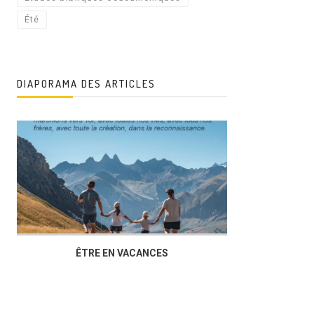
Été
DIAPORAMA DES ARTICLES
ÊTRE EN VACANCES
L’AG DU FOY
DUCHÈRE,U