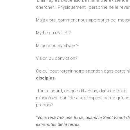
Enfin, après l’Ascension, il mène une existence glor
chercher… Physiquement, personne ne le rever
Mais alors, comment nous approprier ce messag
Mythe ou réalité ?
Miracle ou Symbole ?
Vision ou conviction?
Ce qui peut retenir notre attention dans cette his
disciples.
Tout d’abord, ce que dit Jésus, dans ce texte
mission est confiée aux disciples, parce qu’une 
proposé:
“Vous recevrez une force, quand le Saint Esprit 
extrémités de la terre».