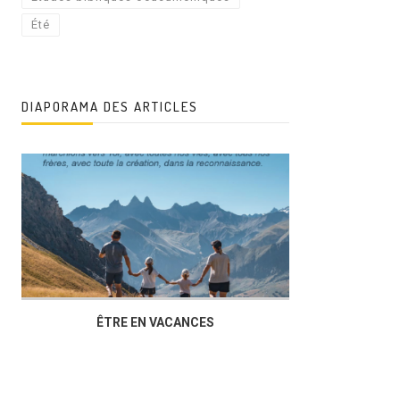
Été
DIAPORAMA DES ARTICLES
ÊTRE EN VACANCES
L’AG DU FOY
DUCHÈRE,U