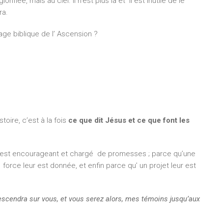
ifiée, mais au ciel. Il n’est plus là et il est inutile de le
ra.
e biblique de l’ Ascension ?
toire, c’est à la fois
ce que dit Jésus et ce que font les
, est encourageant et chargé de promesses ; parce qu’une
force leur est donnée, et enfin parce qu’ un projet leur est
LE MOT DU TRÉSORIER
descendra sur vous, et vous serez alors, mes témoins jusqu’aux