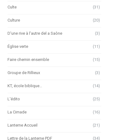
Culte
(31)
Culture
(20)
D'une rive à l'autre del a Saône
(3)
Église verte
(11)
Faire chemin ensemble
(15)
Groupe de Rillieux
(3)
KT, école biblique…
(14)
L'édito
(25)
La Cimade
(16)
Lanterne Accueil
(21)
Lettre de la Lanterne PDF
(34)