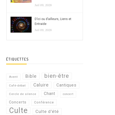
Juil 09, 2026
D’ici ou d’ailleurs, Liens et
Entraide
Juil 09, 2026
ÉTIQUETTES
bien-être
Bible
Avent
Caluire
Cantiques
Café-débat
Chant
Cercle de silence
concert
Concerts
Conférence
Culte
Culte d'été