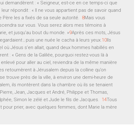
lui demandèrent : « Seigneur, est-ce en ce temps-ci que
leur répondit : « Il ne vous appartient pas de savoir quand
 Père les a fixés de sa seule autorité.
8
Mais vous
escendra sur vous. Vous serez alors mes témoins à
rie, et jusqu’au bout du monde. »
9
Après ces mots, Jésus
regardaient ; puis une nuée le cacha à leurs yeux.
10
Ils
iel où Jésus s’en allait, quand deux hommes habillés en
irent : « Gens de la Galilée, pourquoi restez-vous là à
é enlevé pour aller au ciel, reviendra de la même manière
s retournèrent à Jérusalem depuis la colline qu’on
 se trouve près de la ville, à environ une demi-heure de
salem, ils montèrent dans la chambre où ils se tenaient
t Pierre, Jean, Jacques et André, Philippe et Thomas,
Alphée, Simon le zélé et Jude le fils de Jacques.
14
Tous
nt pour prier, avec quelques femmes, dont Marie la mère