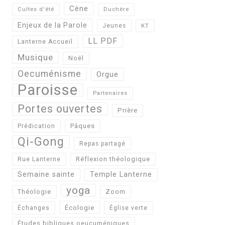
Cène
Cultes d'été
Duchère
Enjeux de la Parole
Jeunes
KT
LL PDF
Lanterne Accueil
Musique
Noël
Oecuménisme
Orgue
Paroisse
Partenaires
Portes ouvertes
Prière
Pâques
Prédication
Qi-Gong
Repas partagé
Réflexion théologique
Rue Lanterne
Semaine sainte
Temple Lanterne
yoga
Théologie
Zoom
Écologie
Échanges
Église verte
Études bibliques oeucuméniques