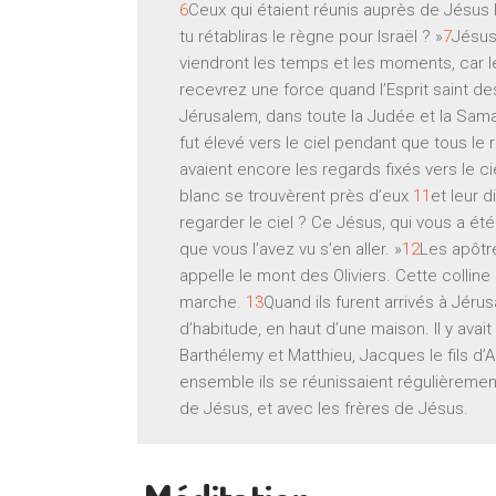
6
Ceux qui étaient réunis auprès de Jésus 
tu rétabliras le règne pour Israël ? »
7
Jésus 
viendront les temps et les moments, car le
recevrez une force quand l’Esprit saint d
Jérusalem, dans toute la Judée et la Sama
fut élevé vers le ciel pendant que tous le 
avaient encore les regards fixés vers le c
blanc se trouvèrent près d’eux
11
et leur d
regarder le ciel ? Ce Jésus, qui vous a ét
que vous l’avez vu s’en aller. »
12
Les apôtre
appelle le mont des Oliviers. Cette colline
marche.
13
Quand ils furent arrivés à Jéru
d’habitude, en haut d’une maison. Il y avai
Barthélemy et Matthieu, Jacques le fils d’
ensemble ils se réunissaient régulièreme
de Jésus, et avec les frères de Jésus.