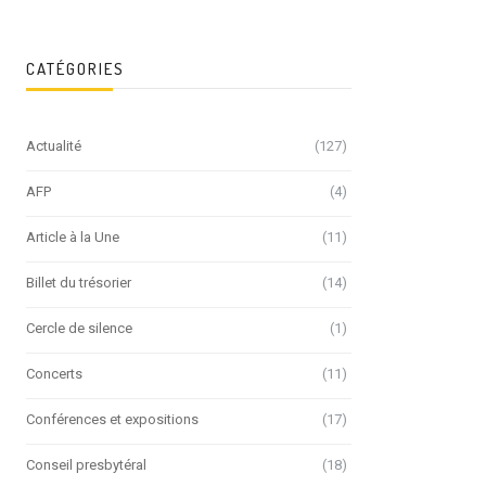
CATÉGORIES
Actualité
(127)
AFP
(4)
Article à la Une
(11)
Billet du trésorier
(14)
Cercle de silence
(1)
Concerts
(11)
Conférences et expositions
(17)
Conseil presbytéral
(18)