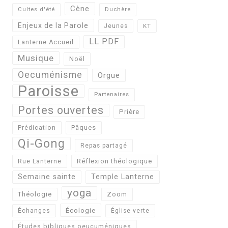
Cène
Cultes d'été
Duchère
Enjeux de la Parole
Jeunes
KT
LL PDF
Lanterne Accueil
Musique
Noël
Oecuménisme
Orgue
Paroisse
Partenaires
Portes ouvertes
Prière
Pâques
Prédication
Qi-Gong
Repas partagé
Réflexion théologique
Rue Lanterne
Semaine sainte
Temple Lanterne
yoga
Théologie
Zoom
Écologie
Échanges
Église verte
Études bibliques oeucuméniques