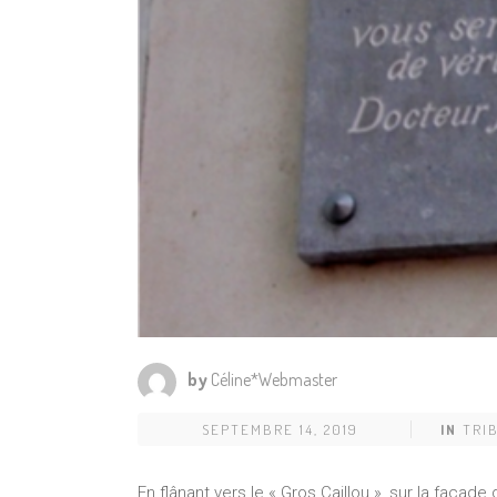
by
Céline*Webmaster
SEPTEMBRE 14, 2019
IN
TRI
En flânant vers le « Gros Caillou », sur la faça