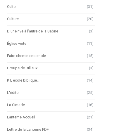
Culte
(31)
Culture
(20)
D'une rive à l'autre del a Saône
(3)
Église verte
(11)
Faire chemin ensemble
(15)
Groupe de Rillieux
(3)
KT, école biblique…
(14)
L'édito
(25)
La Cimade
(16)
Lanterne Accueil
(21)
Lettre de la Lanterne PDF
(34)