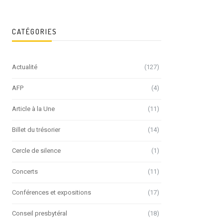
CATÉGORIES
Actualité
(127)
AFP
(4)
Article à la Une
(11)
Billet du trésorier
(14)
Cercle de silence
(1)
Concerts
(11)
Conférences et expositions
(17)
Conseil presbytéral
(18)