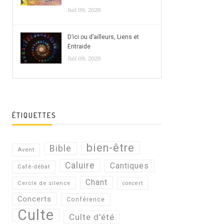
Juil 09, 2026
D’ici ou d’ailleurs, Liens et
Entraide
Juil 09, 2026
ÉTIQUETTES
bien-être
Bible
Avent
Caluire
Cantiques
Café-débat
Chant
Cercle de silence
concert
Concerts
Conférence
Culte
Culte d'été