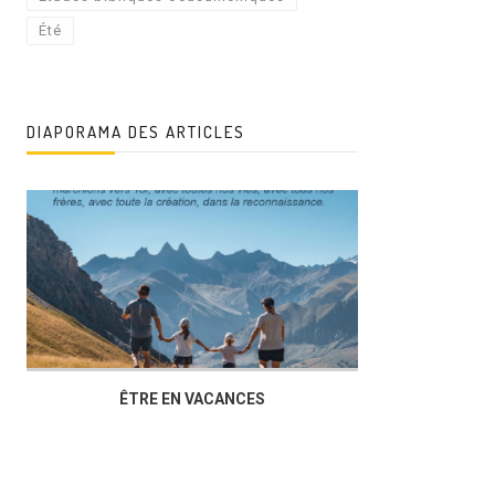
Été
DIAPORAMA DES ARTICLES
ÊTRE EN VACANCES
L’AG DU FOY
DUCHÈRE,U