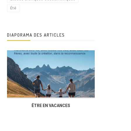
Été
DIAPORAMA DES ARTICLES
ÊTRE EN VACANCES
L’AG DU FOY
DUCHÈRE,U