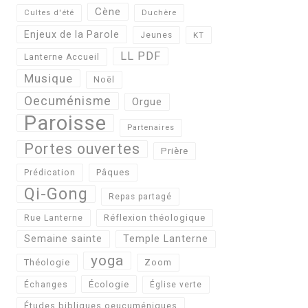
Cène
Cultes d'été
Duchère
Enjeux de la Parole
Jeunes
KT
LL PDF
Lanterne Accueil
Musique
Noël
Oecuménisme
Orgue
Paroisse
Partenaires
Portes ouvertes
Prière
Pâques
Prédication
Qi-Gong
Repas partagé
Réflexion théologique
Rue Lanterne
Semaine sainte
Temple Lanterne
yoga
Théologie
Zoom
Écologie
Échanges
Église verte
Études bibliques oeucuméniques