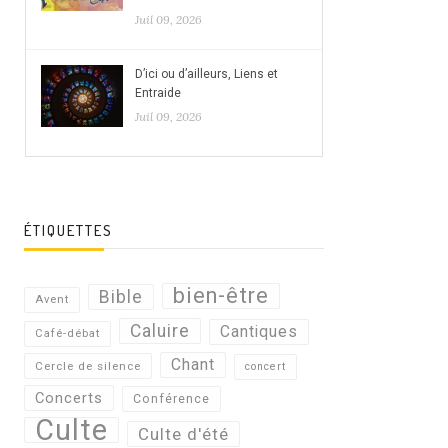
Juil 09, 2026
D’ici ou d’ailleurs, Liens et
Entraide
Juil 09, 2026
ÉTIQUETTES
bien-être
Bible
Avent
Caluire
Cantiques
Café-débat
Chant
Cercle de silence
concert
Concerts
Conférence
Culte
Culte d'été