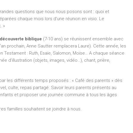
x grandes questions que nous nous posons sont : quoi et
parées chaque mois lors d’une réunion en visio. Le
. »
 découverte biblique
(7-10 ans) se réunissent ensemble avec
l’an prochain, Anne Sautter remplacera Laure). Cette année, les
en Testament : Ruth, Esaïe, Salomon, Moïse… A chaque séance
e d’illustration (objets, images, vidéo…), chant, prière,
ar les différents temps proposés : « Café des parents » dès
vel, culte, repas partagé. Savoir leurs parents présents au
enfants et proposer une journée commune à tous les âges
res familles souhaitent se joindre à nous.