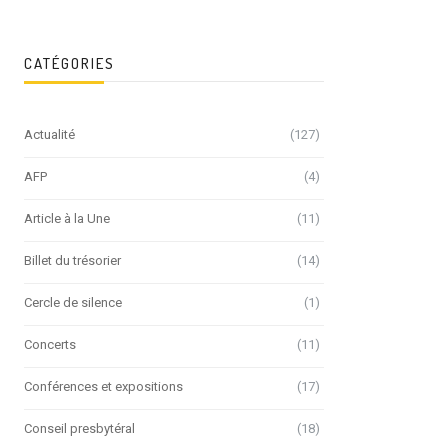
CATÉGORIES
Actualité
(127)
AFP
(4)
Article à la Une
(11)
Billet du trésorier
(14)
Cercle de silence
(1)
Concerts
(11)
Conférences et expositions
(17)
Conseil presbytéral
(18)