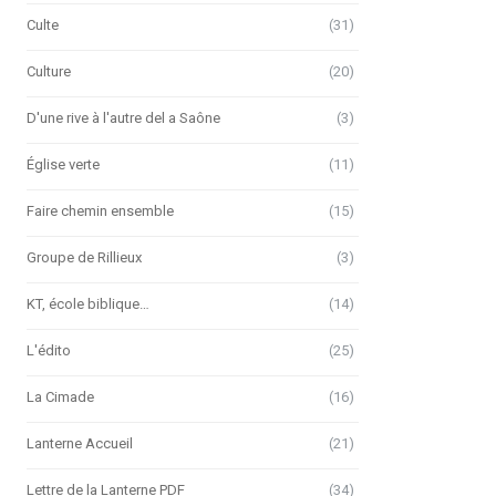
Culte
(31)
Culture
(20)
D'une rive à l'autre del a Saône
(3)
Église verte
(11)
Faire chemin ensemble
(15)
Groupe de Rillieux
(3)
KT, école biblique…
(14)
L'édito
(25)
La Cimade
(16)
Lanterne Accueil
(21)
Lettre de la Lanterne PDF
(34)