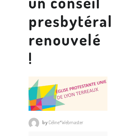
un conseil
presbytéral
renouvelé
!
by
Céline*Webmaster