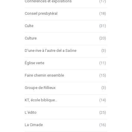
Conférences et expositions
(17)
Conseil presbytéral
(18)
Culte
(31)
Culture
(20)
D'une rive à l'autre del a Saône
(3)
Église verte
(11)
Faire chemin ensemble
(15)
Groupe de Rillieux
(3)
KT, école biblique…
(14)
L'édito
(25)
La Cimade
(16)