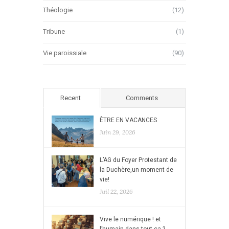
Théologie
(12)
Tribune
(1)
Vie paroissiale
(90)
Recent
Comments
ÊTRE EN VACANCES
Juin 29, 2026
L’AG du Foyer Protestant de
la Duchère,un moment de
vie!
Juil 22, 2026
Vive le numérique ! et