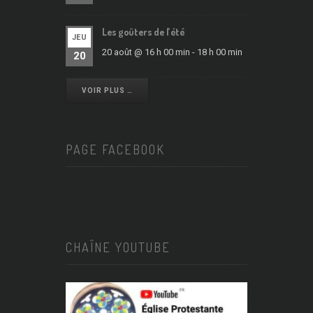
Les goûters de l’été
JEU
20 août @ 16 h 00 min
-
18 h 00 min
20
VOIR PLUS …
PAGE FACEBOOK
CHAÎNE YOUTUBE