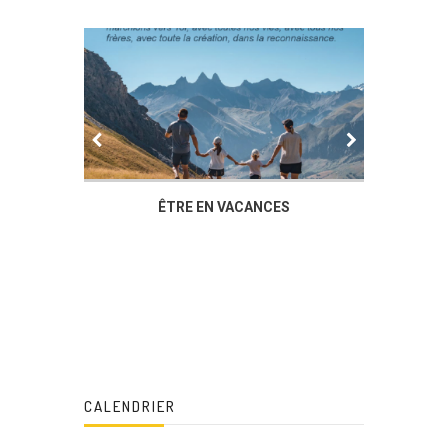
IER
ÊTRE EN VACANCES
L’AG DU
DUCHÈ
CALENDRIER