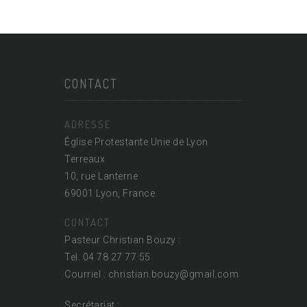
CONTACT
ADRESSE
Église Protestante Unie de Lyon
Terreaux
10, rue Lanterne
69001 Lyon, France
CONTACT
Pasteur Christian Bouzy :
Tel. 04 78 27 77 55
Courriel : christian.bouzy@
gmail.com
Secrétariat :