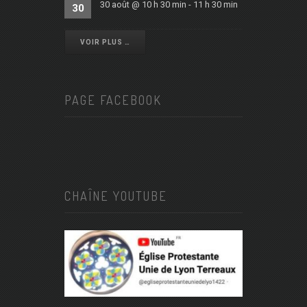
30 août @ 10 h 30 min
-
11 h 30 min
30
VOIR PLUS …
PAGE FACEBOOK
CHAÎNE YOUTUBE