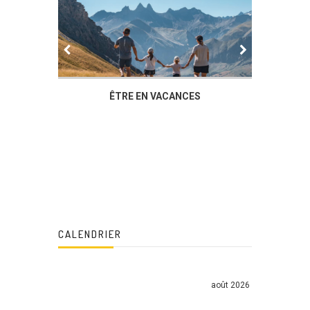
IER
ÊTRE EN VACANCES
L’AG DU
DUCHÈ
CALENDRIER
août 2026