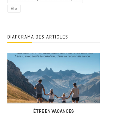
Été
DIAPORAMA DES ARTICLES
ÊTRE EN VACANCES
L’AG DU FOY
DUCHÈRE,U