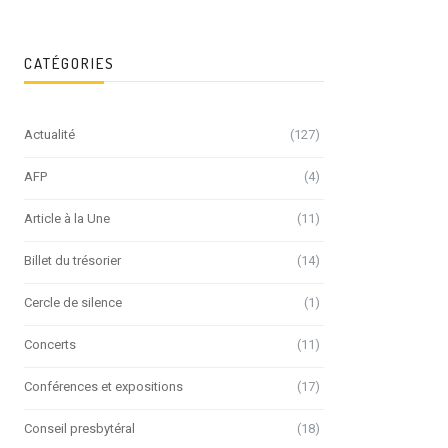
CATÉGORIES
Actualité
(127)
AFP
(4)
Article à la Une
(11)
Billet du trésorier
(14)
Cercle de silence
(1)
Concerts
(11)
Conférences et expositions
(17)
Conseil presbytéral
(18)