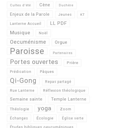
Cène
Cultes d'été
Duchère
Enjeux de la Parole
Jeunes
KT
LL PDF
Lanterne Accueil
Musique
Noël
Oecuménisme
Orgue
Paroisse
Partenaires
Portes ouvertes
Prière
Pâques
Prédication
Qi-Gong
Repas partagé
Réflexion théologique
Rue Lanterne
Semaine sainte
Temple Lanterne
yoga
Théologie
Zoom
Écologie
Échanges
Église verte
Études bibliques oeucuméniques