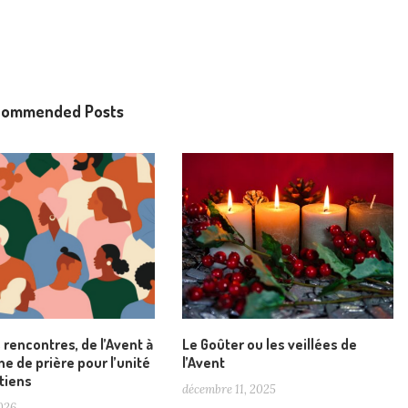
commended Posts
s rencontres, de l’Avent à
Le Goûter ou les veillées de
e de prière pour l’unité
l’Avent
tiens
décembre 11, 2025
2026