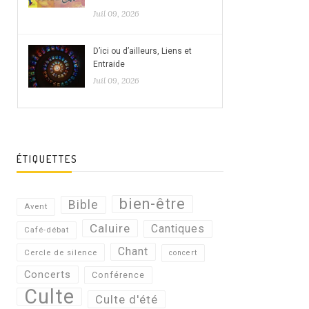
Juil 09, 2026
D’ici ou d’ailleurs, Liens et
Entraide
Juil 09, 2026
ÉTIQUETTES
bien-être
Bible
Avent
Caluire
Cantiques
Café-débat
Chant
Cercle de silence
concert
Concerts
Conférence
Culte
Culte d'été