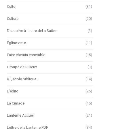
Culte
(31)
Culture
(20)
D'une rive à l'autre del a Saône
(3)
Église verte
(11)
Faire chemin ensemble
(15)
Groupe de Rillieux
(3)
KT, école biblique…
(14)
L'édito
(25)
La Cimade
(16)
Lanterne Accueil
(21)
Lettre de la Lanterne PDF
(34)