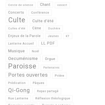
Chant
Cercle de silence
concert
Concerts
Conférence
Culte
Culte d'été
Cène
Cultes d'été
Duchère
Enjeux de la Parole
Jeunes
KT
LL PDF
Lanterne Accueil
Musique
Noël
Oecuménisme
Orgue
Paroisse
Partenaires
Portes ouvertes
Prière
Pâques
Prédication
Qi-Gong
Repas partagé
Réflexion théologique
Rue Lanterne