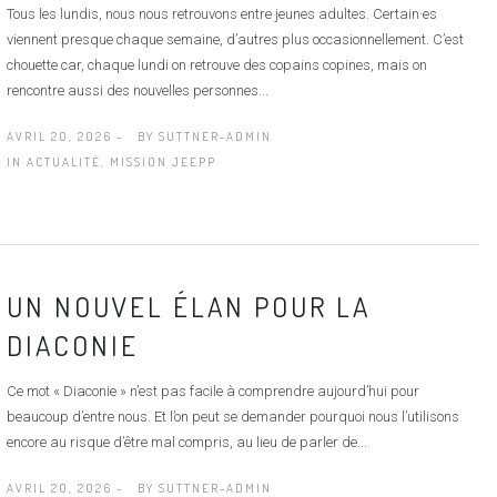
Tous les lundis, nous nous retrouvons entre jeunes adultes. Certain·es
viennent presque chaque semaine, d’autres plus occasionnellement. C’est
chouette car, chaque lundi on retrouve des copains copines, mais on
rencontre aussi des nouvelles personnes...
AVRIL 20, 2026 -
BY
SUTTNER-ADMIN
IN
ACTUALITÉ
,
MISSION JEEPP
UN NOUVEL ÉLAN POUR LA
DIACONIE
Ce mot « Diaconie » n’est pas facile à comprendre aujourd’hui pour
beaucoup d’entre nous. Et l’on peut se demander pourquoi nous l’utilisons
encore au risque d’être mal compris, au lieu de parler de...
AVRIL 20, 2026 -
BY
SUTTNER-ADMIN