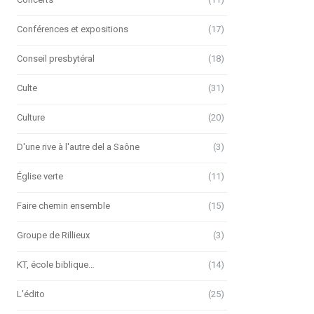
Conférences et expositions
(17)
Conseil presbytéral
(18)
Culte
(31)
Culture
(20)
D'une rive à l'autre del a Saône
(3)
Église verte
(11)
Faire chemin ensemble
(15)
Groupe de Rillieux
(3)
KT, école biblique…
(14)
L'édito
(25)