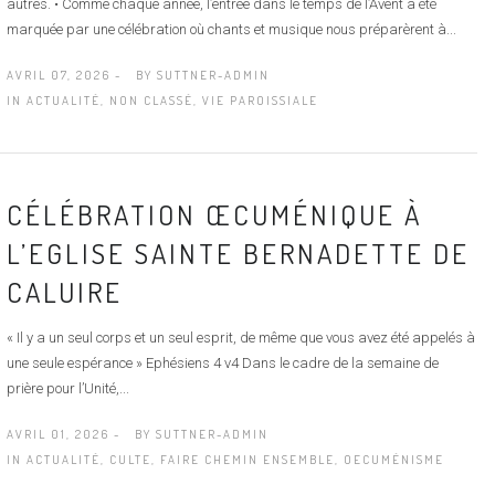
autres. • Comme chaque année, l’entrée dans le temps de l’Avent a été
marquée par une célébration où chants et musique nous préparèrent à...
AVRIL 07, 2026 -
BY
SUTTNER-ADMIN
IN
ACTUALITÉ
,
NON CLASSÉ
,
VIE PAROISSIALE
CÉLÉBRATION ŒCUMÉNIQUE À
L’EGLISE SAINTE BERNADETTE DE
CALUIRE
« Il y a un seul corps et un seul esprit, de même que vous avez été appelés à
une seule espérance » Ephésiens 4 v4 Dans le cadre de la semaine de
prière pour l’Unité,...
AVRIL 01, 2026 -
BY
SUTTNER-ADMIN
IN
ACTUALITÉ
,
CULTE
,
FAIRE CHEMIN ENSEMBLE
,
OECUMÉNISME