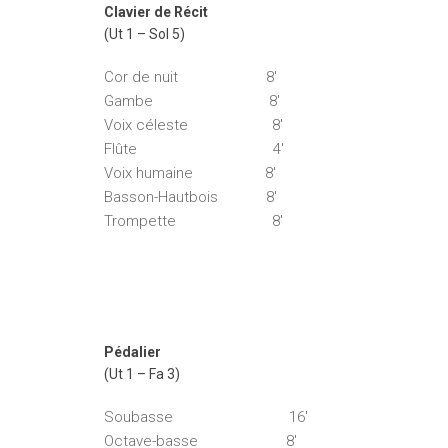
Clavier de Récit
(Ut 1 – Sol 5)
Cor de nuit 8′
Gambe 8′
Voix céleste 8′
Flûte 4′
Voix humaine 8′
Basson-Hautbois 8′
Trompette 8′
Pédalier
(Ut 1 – Fa 3)
Soubasse 16′
Octave-basse 8′