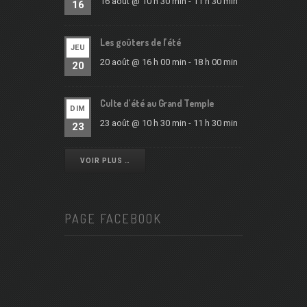
16 août @ 10 h 30 min
-
11 h 30 min
16
Les goûters de l’été
JEU
20 août @ 16 h 00 min
-
18 h 00 min
20
Culte d’été au Grand Temple
DIM
23 août @ 10 h 30 min
-
11 h 30 min
23
VOIR PLUS …
PAGE FACEBOOK