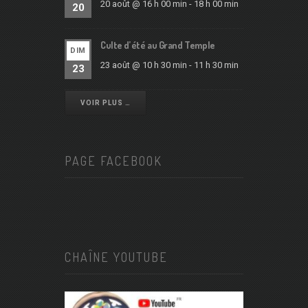
20 août @ 16 h 00 min
-
18 h 00 min
20
Culte d’été au Grand Temple
DIM
23 août @ 10 h 30 min
-
11 h 30 min
23
VOIR PLUS …
PAGE FACEBOOK
CHAÎNE YOUTUBE