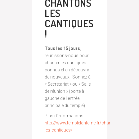
CHANTONS
LES
CANTIQUES
!
Tous les 15 jours
,
réunissons-nous pour
chanter les cantiques
connus et en découvrir
de nouveaux ! Sonnez à
« Secrétariat » ou « Salle
de réunion » (porte à
gauche de l’entrée
principale du temple).
Plus d’informations :
http://www.templelanterne.fr/chantons-
les-cantiques/