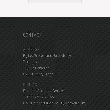
CONTACT
ADRESSE
Église Protestante Unie de Lyon
Terreaux
10, rue Lanterne
69001 Lyon, France
CONTACT
Pasteur Christian Bouzy :
Tel. 04 78 27 77 55
Courriel : christian.bouzy@
gmail.com