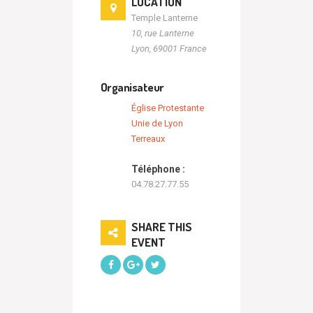
LOCATION
Temple Lanterne
10, rue Lanterne
Lyon
,
69001
France
Organisateur
Église Protestante
Unie de Lyon
Terreaux
Téléphone :
04.78.27.77.55
SHARE THIS
EVENT