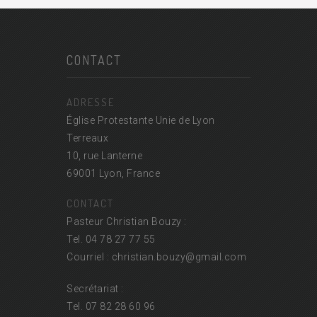
CONTACT
ADRESSE
Église Protestante Unie de Lyon
Terreaux
10, rue Lanterne
69001 Lyon, France
CONTACT
Pasteur Christian Bouzy :
Tel. 04 78 27 77 55
Courriel : christian.bouzy@
gmail.com
Secrétariat :
Tel. 07 82 28 60 96