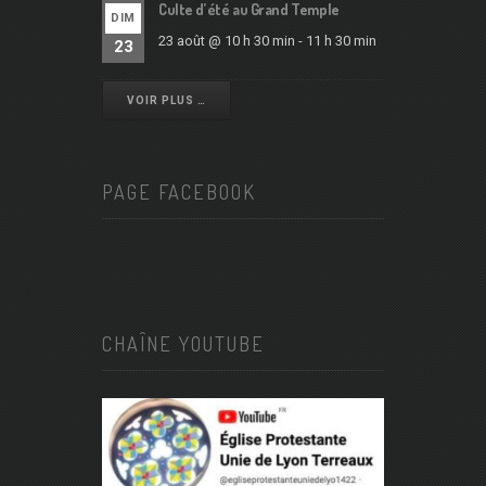
Culte d’été au Grand Temple
DIM
23 août @ 10 h 30 min
-
11 h 30 min
23
VOIR PLUS …
PAGE FACEBOOK
CHAÎNE YOUTUBE