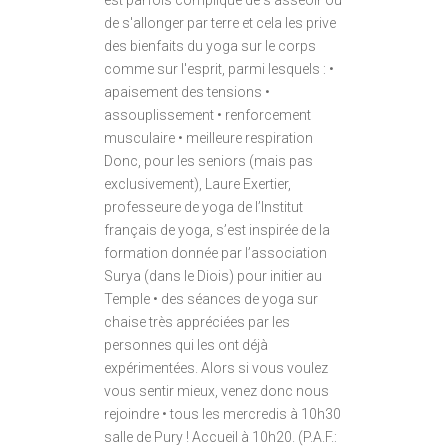
est parfois compliqué de s'asseoir ou
de s'allonger par terre et cela les prive
des bienfaits du yoga sur le corps
comme sur l'esprit, parmi lesquels : •
apaisement des tensions •
assouplissement • renforcement
musculaire • meilleure respiration
Donc, pour les seniors (mais pas
exclusivement), Laure Exertier,
professeure de yoga de l’Institut
français de yoga, s’est inspirée de la
formation donnée par l’association
Surya (dans le Diois) pour initier au
Temple • des séances de yoga sur
chaise très appréciées par les
personnes qui les ont déjà
expérimentées. Alors si vous voulez
vous sentir mieux, venez donc nous
rejoindre • tous les mercredis à 10h30
salle de Pury ! Accueil à 10h20. (P.A.F.: