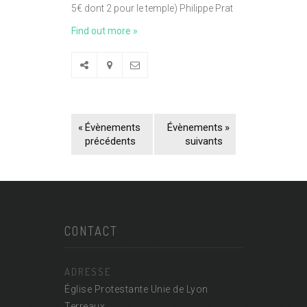
5€ dont 2 pour le temple) Philippe Prat
Find out more »
«
Évènements
Évènements
»
précédents
suivants
CONTACT
ADRESSE
Église Protestante Unie de Lyon
Terreaux