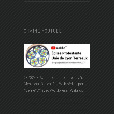
CHAÎNE YOUTUBE
© 2024 EPUdLT. Tous droits réservés.
Mentions légales.
Site Web réalisé par
*celine*C*
avec Wordpress (Webnus).
Temple Lanterne - Église réformée - Epudf - EPUdLT - Acert
- Temple protestant - rue Lanterne - Temple de la Lanterne -
Église réformée des Terreaux - Église protestante à Lyon -