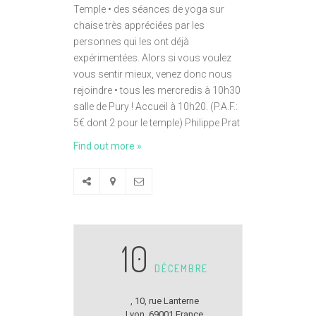
Temple • des séances de yoga sur
chaise très appréciées par les
personnes qui les ont déjà
expérimentées. Alors si vous voulez
vous sentir mieux, venez donc nous
rejoindre • tous les mercredis à 10h30
salle de Pury ! Accueil à 10h20. (P.A.F.:
5€ dont 2 pour le temple) Philippe Prat
Find out more »
10
DÉCEMBRE
,
10, rue Lanterne
Lyon
,
69001
France