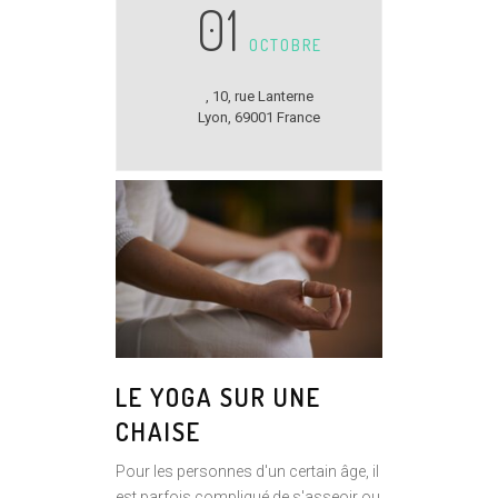
01
OCTOBRE
,
10, rue Lanterne
Lyon
,
69001
France
LE YOGA SUR UNE
CHAISE
Pour les personnes d'un certain âge, il
est parfois compliqué de s'asseoir ou