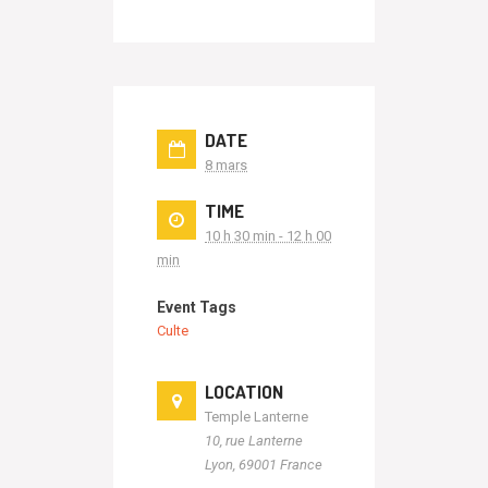
DATE
8 mars
TIME
10 h 30 min - 12 h 00
min
Event Tags
Culte
LOCATION
Temple Lanterne
10, rue Lanterne
Lyon
,
69001
France