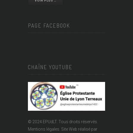
VOIR PLUS …
PAGE FACEBOOK
CHAÎNE YOUTUBE
© 2024 EPUdLT. Tous droits réservés.
Mentions légales.
Site Web réalisé par