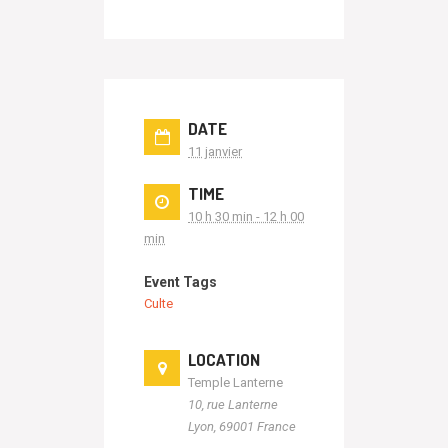
DATE
11 janvier
TIME
10 h 30 min - 12 h 00
min
Event Tags
Culte
LOCATION
Temple Lanterne
10, rue Lanterne
Lyon
,
69001
France