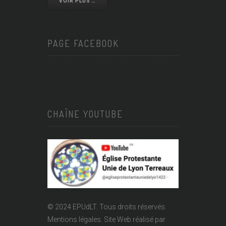
VOIR PLUS …
PAGE FACEBOOK
CHAÎNE YOUTUBE
© 2024 EPUdLT. Tous droits réservés.
Mentions légales.
Site Web réalisé par