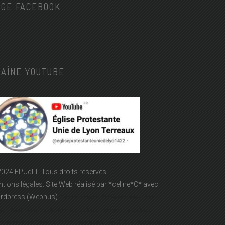
AGE FACEBOOK
HAÎNE YOUTUBE
024 EPUdLT. Tous droits réservés.
tions légales.
Site Web réalisé par
*celine*C*
avec
rdpress (Webnus).
Temple Lanterne - Église réformée - Epudf -
LT - Acert - Temple protestant - rue Lanterne - Temple de la Lanterne -
se réformée des Terreaux - Église protestante à Lyon - Église réformée de