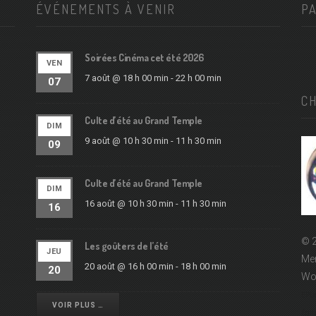
ÉVÉNEMENTS À VENIR
P
Soirées Cinéma cet été 2026
VEN
7 août @ 18 h 00 min
-
22 h 00 min
07
C
Culte d’été au Grand Temple
DIM
9 août @ 10 h 30 min
-
11 h 30 min
09
Culte d’été au Grand Temple
DIM
16 août @ 10 h 30 min
-
11 h 30 min
16
© 2
Les goûters de l’été
JEU
Men
20 août @ 16 h 00 min
-
18 h 00 min
20
Wo
EPUd
VOIR PLUS …
Égli