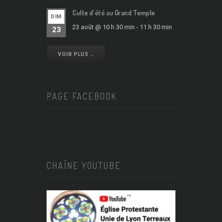
Culte d’été au Grand Temple
DIM
23 août @ 10 h 30 min
-
11 h 30 min
23
VOIR PLUS …
PAGE FACEBOOK
CHAÎNE YOUTUBE