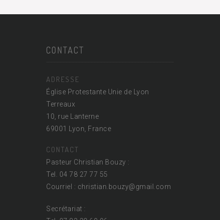
CONTACT
ADRESSE
Église Protestante Unie de Lyon
Terreaux
10, rue Lanterne
69001 Lyon, France
CONTACT
Pasteur Christian Bouzy :
Tel. 04 78 27 77 55
Courriel : christian.bouzy@
gmail.com
Secrétariat :