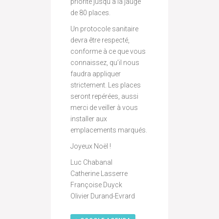
priorité jusqu’à la jauge
de 80 places.
Un protocole sanitaire
devra être respecté,
conforme à ce que vous
connaissez, qu’il nous
faudra appliquer
strictement. Les places
seront repérées, aussi
merci de veiller à vous
installer aux
emplacements marqués.
Joyeux Noël !
L
uc Chabanal
Catherine Lasserre
Françoise Duyck
Olivier Durand-Evrard