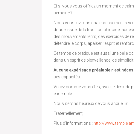
Et si vous vous offriez un moment de calme
semaine ?
Nous vous invitons chaleureusement à venir
douce issue de la tradition chinoise, access
des mouvements lents, des exercices de res
détendre le corps, apaiser l’esprit et renforce
Ce temps de pratique est aussi une belle o
dans un esprit de bienveillance, de simplicit
Aucune expérience préalable n’est néces
ses capacités.
Venez comme vous êtes, avec le désir de p
ensemble.
Nous serons heureux de vous accueillir !
Fraternellement,
Plus d’informations :
http://www.templelant