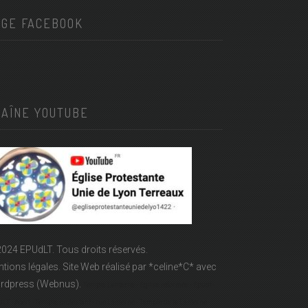
AGE FACEBOOK
HAÎNE YOUTUBE
024 EPUdLT. Tous droits réservés.
tions légales.
Site Web réalisé par
*celine*C*
avec
rdpress (Webnus).
Temple Lanterne - Église réformée - Epudf -
LT - Acert - Temple protestant - rue Lanterne - Temple de la Lanterne -