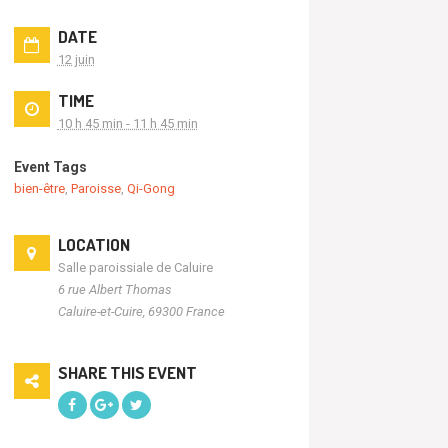
DATE
12 juin
TIME
10 h 45 min - 11 h 45 min
Event Tags
bien-être
,
Paroisse
,
Qi-Gong
LOCATION
Salle paroissiale de Caluire
6 rue Albert Thomas
Caluire-et-Cuire
,
69300
France
SHARE THIS EVENT