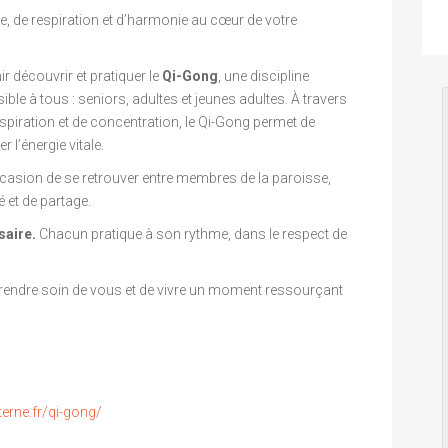
, de respiration et d’harmonie au cœur de votre
 découvrir et pratiquer le
Qi-Gong
, une discipline
ible à tous : seniors, adultes et jeunes adultes. À travers
piration et de concentration, le Qi-Gong permet de
r l’énergie vitale.
ccasion de se retrouver entre membres de la paroisse,
é et de partage.
saire.
Chacun pratique à son rythme, dans le respect de
rendre soin de vous et de vivre un moment ressourçant
erne.fr/qi-gong/