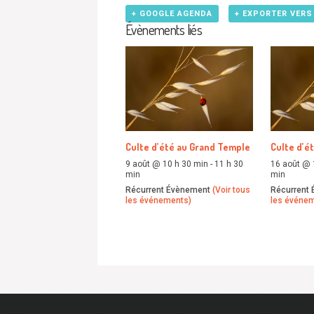
+ GOOGLE AGENDA
+ EXPORTER VERS
Évènements liés
Culte d’été au Grand Temple
Culte d’é
9 août @ 10 h 30 min
-
11 h 30
16 août @ 
min
min
Récurrent Évènement
(Voir tous
Récurrent
les événements)
les événe