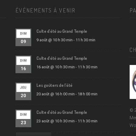
ÉVÉNEMENTS À VENIR
P
Culte d’été au Grand Temple
DIM
9 août @ 10 h 30 min
-
11 h 30 min
09
C
Culte d’été au Grand Temple
DIM
16 août @ 10 h 30 min
-
11 h 30 min
16
Les goûters de l’été
JEU
20 août @ 16 h 00 min
-
18 h 00 min
20
© 2
Culte d’été au Grand Temple
DIM
Men
23 août @ 10 h 30 min
-
11 h 30 min
23
Wo
EPUd