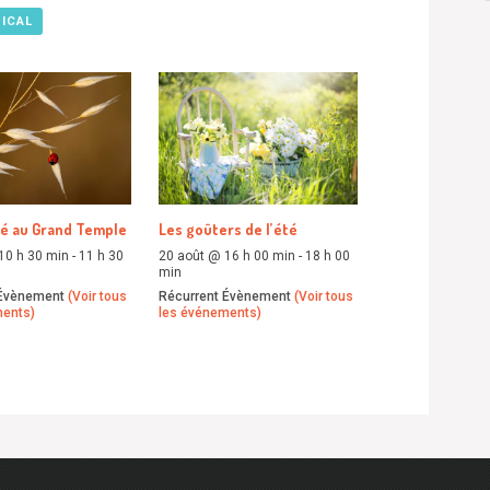
 ICAL
té au Grand Temple
Les goûters de l’été
10 h 30 min
-
11 h 30
20 août @ 16 h 00 min
-
18 h 00
min
 Évènement
(Voir tous
Récurrent Évènement
(Voir tous
ments)
les événements)