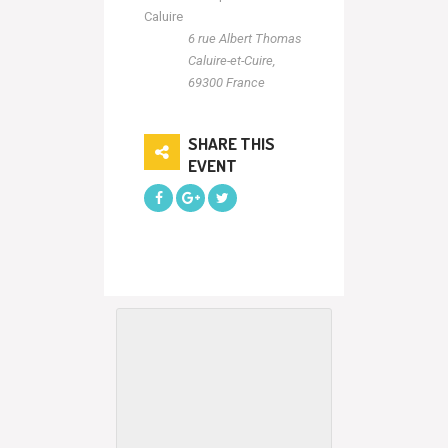
Caluire
6 rue Albert Thomas
Caluire-et-Cuire
,
69300
France
SHARE THIS
EVENT