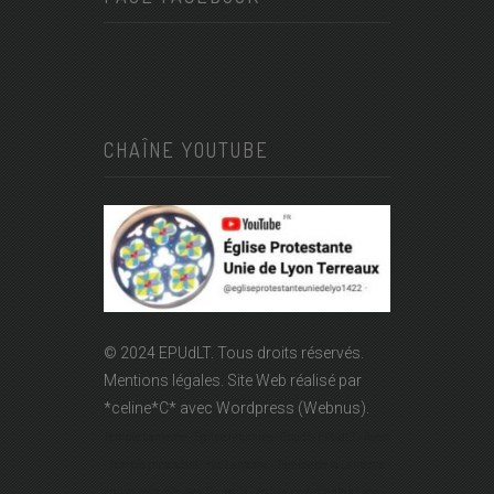
CHAÎNE YOUTUBE
© 2024 EPUdLT. Tous droits réservés.
Mentions légales.
Site Web réalisé par
*celine*C*
avec Wordpress (Webnus).
Temple Lanterne - Église réformée - Epudf - EPUdLT - Acert
- Temple protestant - rue Lanterne - Temple de la Lanterne -
Église réformée des Terreaux - Église protestante à Lyon -