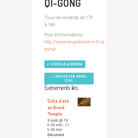
QI-GONG
Tous les vendredi, de 17h
à 18h.
Plus d’informations :
http://www.templelanterne.fr/qi-
gong/
+ GOOGLE AGENDA
+ EXPORTER VERS
ICAL
Évènements liés
Culte d’été
au Grand
Temple
9 août @ 10
h 30 min
-
11
h 30 min
Récurrent