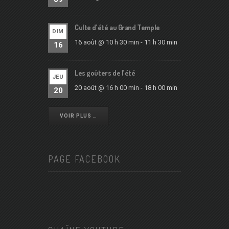
Culte d’été au Grand Temple
DIM
16 août @ 10 h 30 min
-
11 h 30 min
16
Les goûters de l’été
JEU
20 août @ 16 h 00 min
-
18 h 00 min
20
VOIR PLUS …
PAGE FACEBOOK