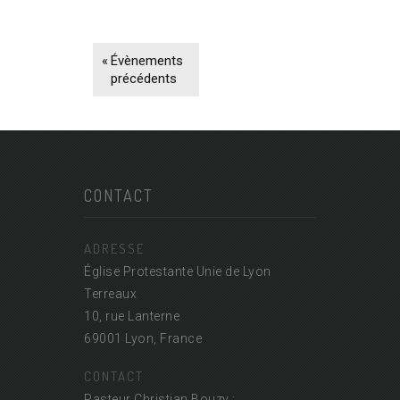
«
Évènements
précédents
CONTACT
ADRESSE
Église Protestante Unie de Lyon
Terreaux
10, rue Lanterne
69001 Lyon, France
CONTACT
Pasteur Christian Bouzy :