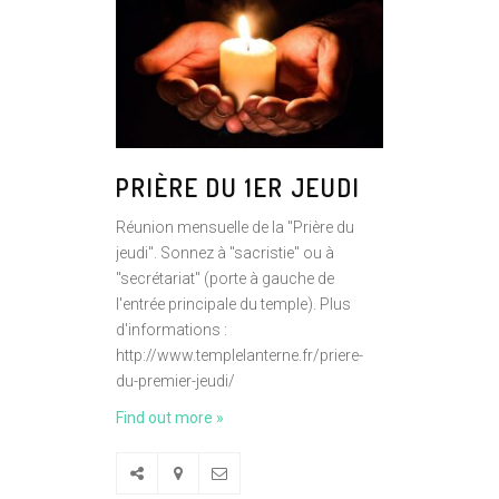
PRIÈRE DU 1ER JEUDI
Réunion mensuelle de la "Prière du
jeudi". Sonnez à "sacristie" ou à
"secrétariat" (porte à gauche de
l'entrée principale du temple). Plus
d'informations :
http://www.templelanterne.fr/priere-
du-premier-jeudi/
Find out more »