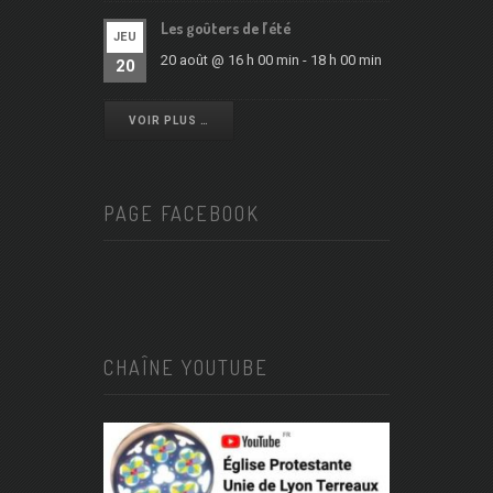
Les goûters de l’été
JEU
20 août @ 16 h 00 min
-
18 h 00 min
20
VOIR PLUS …
PAGE FACEBOOK
CHAÎNE YOUTUBE