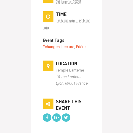
26 janvier 2025
TIME
18 h 00 min - 19 h 30
min
Event Tags
Échanges
,
Lecture
,
Prière
LOCATION
Temple Lanterne
10, rue Lanterne
Lyon
,
69001
France
SHARE THIS
EVENT