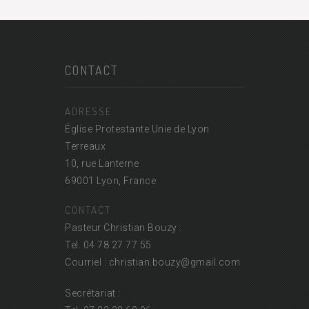
CONTACT
ADRESSE
Église Protestante Unie de Lyon
Terreaux
10, rue Lanterne
69001 Lyon, France
CONTACT
Pasteur Christian Bouzy :
Tel. 04 78 27 77 55
Courriel : christian.bouzy@
gmail.com
Secrétariat :