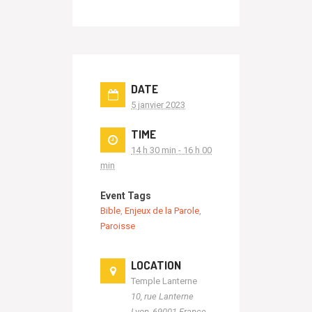
DATE
5 janvier 2023
TIME
14 h 30 min - 16 h 00
min
Event Tags
Bible
,
Enjeux de la Parole
,
Paroisse
LOCATION
Temple Lanterne
10, rue Lanterne
Lyon
,
69001
France