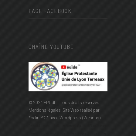
PAGE FACEBOOK
CHAÎNE YOUTUBE
© 2024 EPUdLT. Tous droits réservés.
Mentions légales.
Site Web réalisé par
*celine*C*
avec Wordpress (Webnus).
Temple Lanterne - Église réformée - Epudf - EPUdLT - Acert
- Temple protestant - rue Lanterne - Temple de la Lanterne -