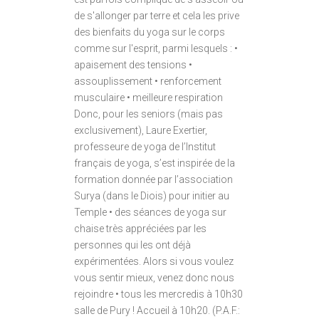
de s'allonger par terre et cela les prive
des bienfaits du yoga sur le corps
comme sur l'esprit, parmi lesquels : •
apaisement des tensions •
assouplissement • renforcement
musculaire • meilleure respiration
Donc, pour les seniors (mais pas
exclusivement), Laure Exertier,
professeure de yoga de l’Institut
français de yoga, s’est inspirée de la
formation donnée par l’association
Surya (dans le Diois) pour initier au
Temple • des séances de yoga sur
chaise très appréciées par les
personnes qui les ont déjà
expérimentées. Alors si vous voulez
vous sentir mieux, venez donc nous
rejoindre • tous les mercredis à 10h30
salle de Pury ! Accueil à 10h20. (P.A.F.: