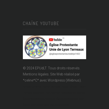
CHAÎNE YOUTUBE
© 2024 EPUdLT. Tous droits réservés.
Mentions légales.
Site Web réalisé par
*celine*C*
avec Wordpress (Webnus).
Temple Lanterne - Église réformée - Epudf - EPUdLT - Acert
- Temple protestant - rue Lanterne - Temple de la Lanterne -
Église réformée des Terreaux - Église protestante à Lyon -
Église réformée de Lyon - église calviniste