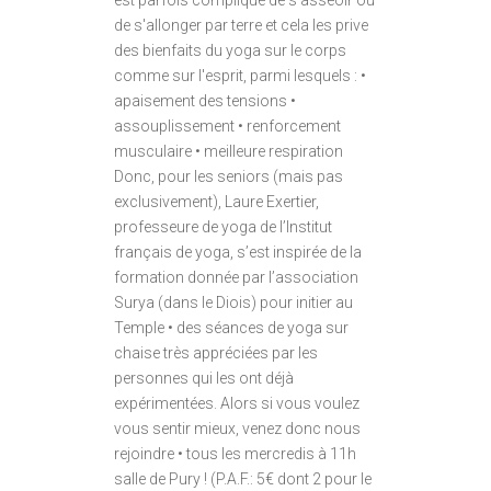
est parfois compliqué de s'asseoir ou
de s'allonger par terre et cela les prive
des bienfaits du yoga sur le corps
comme sur l'esprit, parmi lesquels : •
apaisement des tensions •
assouplissement • renforcement
musculaire • meilleure respiration
Donc, pour les seniors (mais pas
exclusivement), Laure Exertier,
professeure de yoga de l’Institut
français de yoga, s’est inspirée de la
formation donnée par l’association
Surya (dans le Diois) pour initier au
Temple • des séances de yoga sur
chaise très appréciées par les
personnes qui les ont déjà
expérimentées. Alors si vous voulez
vous sentir mieux, venez donc nous
rejoindre • tous les mercredis à 11h
salle de Pury ! (P.A.F.: 5€ dont 2 pour le