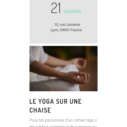
21
JANVIER
,
10, rue Lanterne
Lyon
,
69001
France
LE YOGA SUR UNE
CHAISE
Pour les personnes d'un certain âge, il
est parfois compliqué de s'asseoir ou