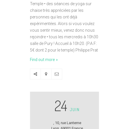
Temple • des séances de yoga sur
chaise très appréciées par les
personnes qui les ont déjà
expérimentées. Alors si vous voulez
vous sentir mieux, venez donc nous
rejoindre • tous les mercredis à 10h30
salle de Pury ! Accueil à 10h20. (P.A.F.:
5€ dont 2 pour le temple) Philippe Prat
Find out more »
24
JUIN
,
10, rue Lanterne
Lyon
,
69001
France