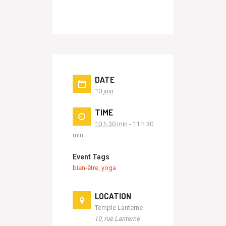
DATE
10 juin
TIME
10 h 30 min - 11 h 30
min
Event Tags
bien-être
,
yoga
LOCATION
Temple Lanterne
10, rue Lanterne