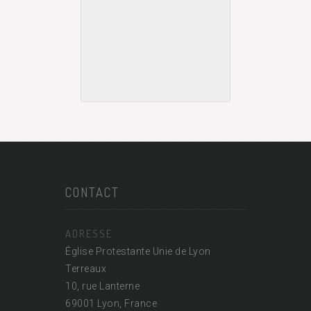
CONTACT
ADRESSE
Église Protestante Unie de Lyon
Terreaux
10, rue Lanterne
69001 Lyon, France