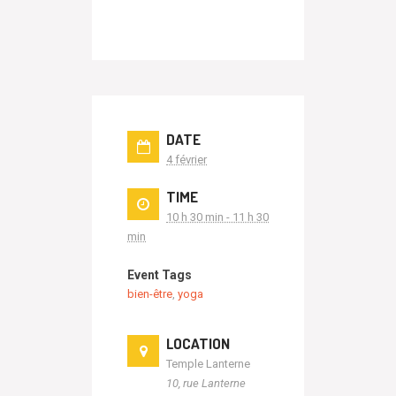
DATE
4 février
TIME
10 h 30 min - 11 h 30
min
Event Tags
bien-être
,
yoga
LOCATION
Temple Lanterne
10, rue Lanterne