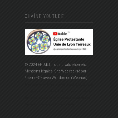
CHAÎNE YOUTUBE
© 2024 EPUdLT. Tous droits réservés.
Mentions légales.
Site Web réalisé par
*celine*C*
avec Wordpress (Webnus).
Temple Lanterne - Église réformée - Epudf - EPUdLT - Acert
- Temple protestant - rue Lanterne - Temple de la Lanterne -
Église réformée des Terreaux - Église protestante à Lyon -
Église réformée de Lyon - église calviniste