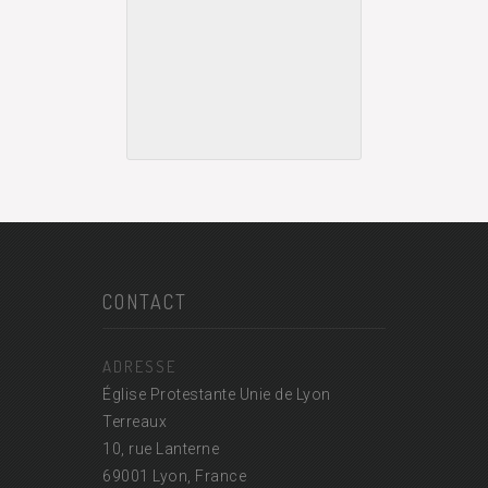
CONTACT
ADRESSE
Église Protestante Unie de Lyon
Terreaux
10, rue Lanterne
69001 Lyon, France