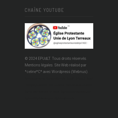
CHAÎNE YOUTUBE
© 2024 EPUdLT. Tous droits réservés.
Mentions légales.
Site Web réalisé par
*celine*C*
avec Wordpress (Webnus).
Temple Lanterne - Église réformée - Epudf - EPUdLT - Acert
- Temple protestant - rue Lanterne - Temple de la Lanterne -
Église réformée des Terreaux - Église protestante à Lyon -
Église réformée de Lyon - église calviniste