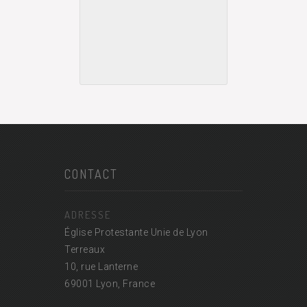
CONTACT
ADRESSE
Église Protestante Unie de Lyon
Terreaux
10, rue Lanterne
69001 Lyon, France