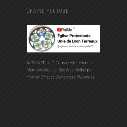
CHAÎNE YOUTUBE
© 2024 EPUdLT. Tous droits réservés.
Mentions légales.
Site Web réalisé par
*celine*C*
avec Wordpress (Webnus).
Temple Lanterne - Église réformée - Epudf - EPUdLT - Acert
- Temple protestant - rue Lanterne - Temple de la Lanterne -
Église réformée des Terreaux - Église protestante à Lyon -
Église réformée de Lyon - église calviniste