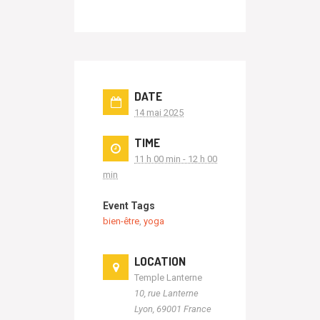
DATE
14 mai 2025
TIME
11 h 00 min - 12 h 00
min
Event Tags
bien-être
,
yoga
LOCATION
Temple Lanterne
10, rue Lanterne
Lyon
,
69001
France