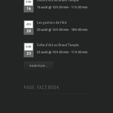
DIM
16 août @ 10 h 30 min
-
11 h 30 min
16
Les goûters de l’été
JEU
20 août @ 16 h 00 min
-
18 h 00 min
20
Culte d’été au Grand Temple
DIM
23 août @ 10 h 30 min
-
11 h 30 min
23
VOIR PLUS …
PAGE FACEBOOK