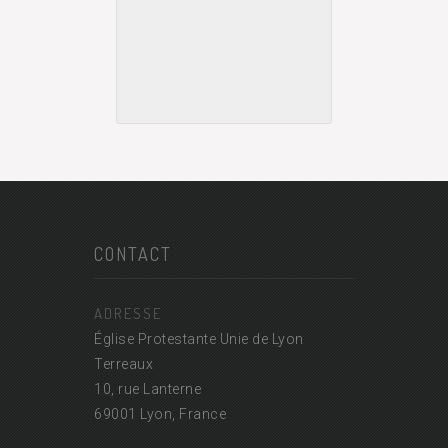
CONTACT
ADRESSE
Église Protestante Unie de Lyon
Terreaux
10, rue Lanterne
69001 Lyon, France