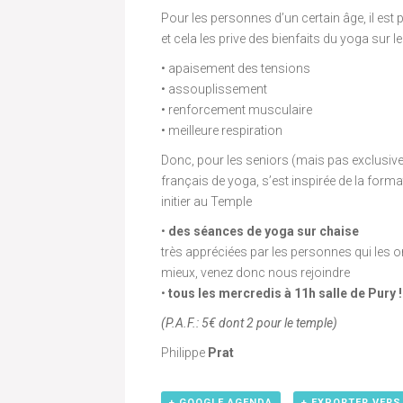
Pour les personnes d’un certain âge, il est 
et cela les prive des bienfaits du yoga sur 
• apaisement des tensions
• assouplissement
• renforcement musculaire
• meilleure respiration
Donc, pour les seniors (mais pas exclusiv
français de yoga, s’est inspirée de la form
initier au Temple
•
des séances de yoga sur chaise
très appréciées par les personnes qui les o
mieux, venez donc nous rejoindre
•
tous les mercredis à 11h salle de Pury !
(P.A.F.: 5€ dont 2 pour le temple)
Philippe
Prat
+ GOOGLE AGENDA
+ EXPORTER VERS