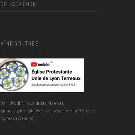
AGE FACEBOOK
HAÎNE YOUTUBE
024 EPUdLT. Tous droits réservés.
tions légales.
Site Web réalisé par
*celine*C*
avec
rdpress (Webnus).
Temple Lanterne - Église réformée - Epudf -
LT - Acert - Temple protestant - rue Lanterne - Temple de la Lanterne -
se réformée des Terreaux - Église protestante à Lyon - Église réformée de