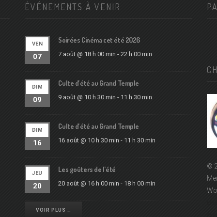
ÉVÉNEMENTS À VENIR
P
Soirées Cinéma cet été 2026
VEN
7 août @ 18 h 00 min
-
22 h 00 min
07
C
Culte d’été au Grand Temple
DIM
9 août @ 10 h 30 min
-
11 h 30 min
09
Culte d’été au Grand Temple
DIM
16 août @ 10 h 30 min
-
11 h 30 min
16
© 2
Les goûters de l’été
JEU
Men
20 août @ 16 h 00 min
-
18 h 00 min
20
Wo
EPUd
VOIR PLUS …
Égli