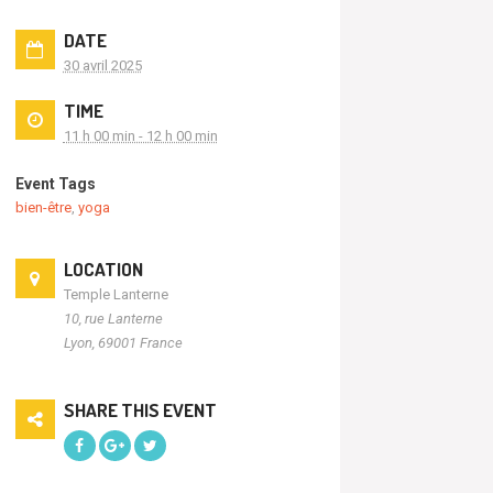
DATE
30 avril 2025
TIME
11 h 00 min - 12 h 00 min
Event Tags
bien-être
,
yoga
LOCATION
Temple Lanterne
10, rue Lanterne
Lyon
,
69001
France
SHARE THIS EVENT