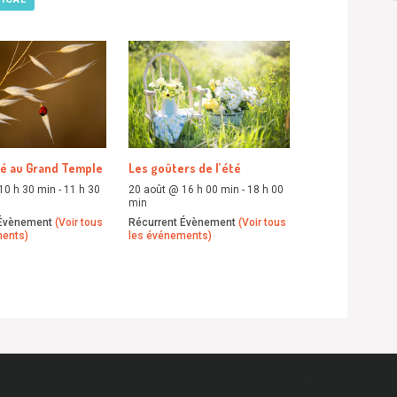
té au Grand Temple
Les goûters de l’été
10 h 30 min
-
11 h 30
20 août @ 16 h 00 min
-
18 h 00
min
 Évènement
(Voir tous
Récurrent Évènement
(Voir tous
ments)
les événements)