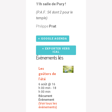
11h salle de Pury !
(P.A.F.: 5€ dont 2 pour le
temple)
Philippe
Prat
+ GOOGLE AGENDA
+ EXPORTER VERS
ICAL
Évènements liés
Les
goûters de
l’été
6 août @ 16
h 00 min
-
18
h 00 min
Récurrent
Évènement
(Voir tous les
événements)