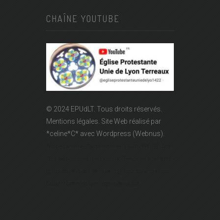
CHAÎNE YOUTUBE
© 2024 EPUdLT. Tous droits réservés.
Mentions légales.
Site Web réalisé par
*celine*C*
avec Wordpress (Webnus).
Temple Lanterne - Église réformée - Epudf - EPUdLT - Acert
- Temple protestant - rue Lanterne - Temple de la Lanterne -
Église réformée des Terreaux - Église protestante à Lyon -
Église réformée de Lyon - église calviniste