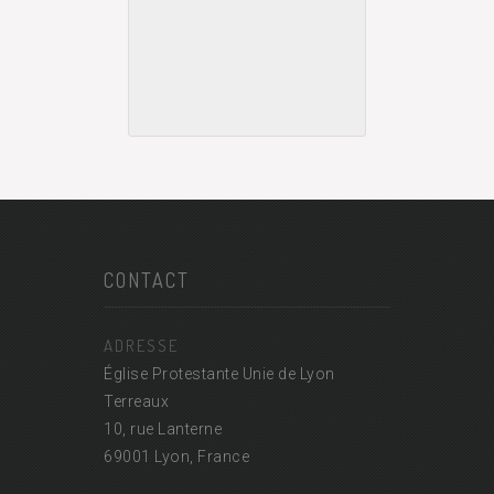
CONTACT
ADRESSE
Église Protestante Unie de Lyon
Terreaux
10, rue Lanterne
69001 Lyon, France