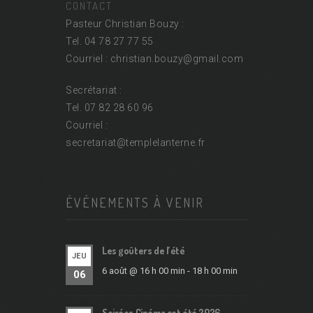
CONTACT
Pasteur Christian Bouzy :
Tel. 04 78 27 77 55
Courriel : christian.bouzy@
gmail.com
Secrétariat :
Tel. 07 82 28 60 96
Courriel :
secretariat@
templelanterne.fr
ÉVÉNEMENTS À VENIR
Les goûters de l’été
JEU
6 août @ 16 h 00 min
-
18 h 00 min
06
Soirées Cinéma cet été 2026