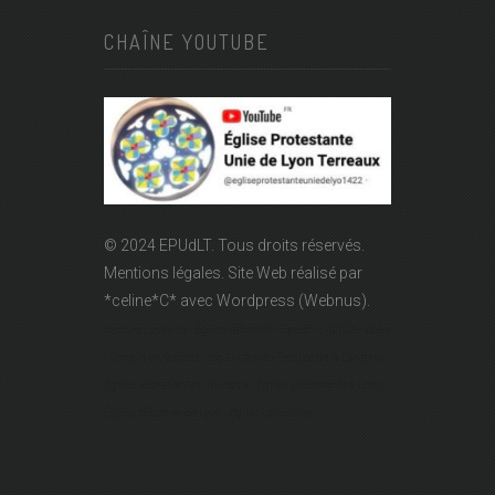
CHAÎNE YOUTUBE
© 2024 EPUdLT. Tous droits réservés.
Mentions légales.
Site Web réalisé par
*celine*C*
avec Wordpress (Webnus).
Temple Lanterne - Église réformée - Epudf - EPUdLT - Acert
- Temple protestant - rue Lanterne - Temple de la Lanterne -
Église réformée des Terreaux - Église protestante à Lyon -
Église réformée de Lyon - église calviniste