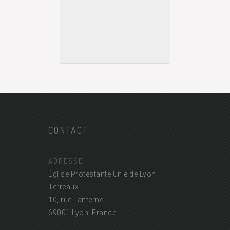
CONTACT
ADRESSE
Église Protestante Unie de Lyon
Terreaux
10, rue Lanterne
69001 Lyon, France