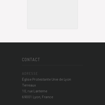
CONTACT
ADRESSE
Église Protestante Unie de Lyon
Terreaux
10, rue Lanterne
69001 Lyon, France