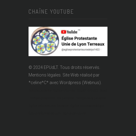
CHAÎNE YOUTUBE
© 2024 EPUdLT. Tous droits réservés.
Mentions légales.
Site Web réalisé par
*celine*C*
avec Wordpress (Webnus).
Temple Lanterne - Église réformée - Epudf - EPUdLT - Acert
- Temple protestant - rue Lanterne - Temple de la Lanterne -
Église réformée des Terreaux - Église protestante à Lyon -
Église réformée de Lyon - église calviniste