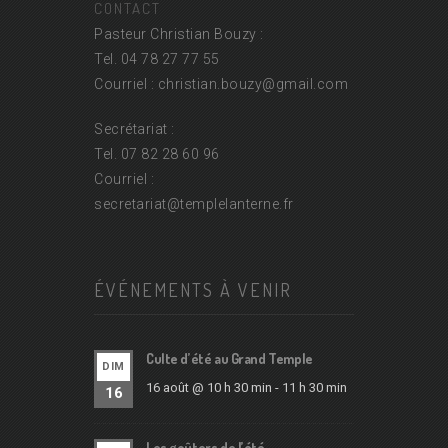
CONTACT
Pasteur Christian Bouzy :
Tel. 04 78 27 77 55
Courriel : christian.bouzy@
gmail.com
Secrétariat :
Tel. 07 82 28 60 96
Courriel :
secretariat@
templelanterne.fr
ÉVÉNEMENTS À VENIR
Culte d’été au Grand Temple
DIM
16 août @ 10 h 30 min
-
11 h 30 min
16
Les goûters de l’été