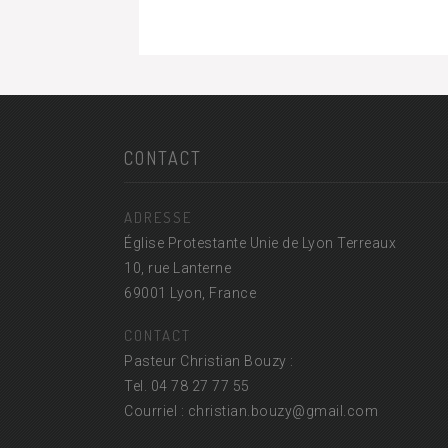
CONTACT
ADRESSE
Église Protestante Unie de Lyon Terreaux
10, rue Lanterne
69001 Lyon, France
CONTACT
Pasteur Christian Bouzy :
Tel. 04 78 27 77 55
Courriel : christian.bouzy@
gmail.com