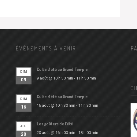
ÉVÉNEMENTS À VENIR
P
Culte d’été au Grand Temple
DIM
9 août @ 10 h 30 min
-
11 h 30 min
09
C
Culte d’été au Grand Temple
DIM
16 août @ 10 h 30 min
-
11 h 30 min
16
Les goûters de l’été
JEU
20 août @ 16 h 00 min
-
18 h 00 min
20