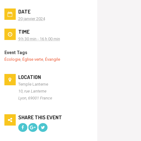
DATE
20 janvier 2024
TIME
9 h 30 min - 16 h 00 min
Event Tags
Écologie
,
Église verte
,
Évangile
LOCATION
Temple Lanterne
10, rue Lanterne
Lyon
,
69001
France
SHARE THIS EVENT