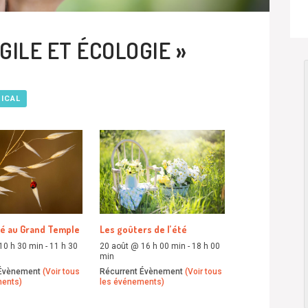
GILE ET ÉCOLOGIE »
 ICAL
té au Grand Temple
Les goûters de l’été
10 h 30 min
-
11 h 30
20 août @ 16 h 00 min
-
18 h 00
min
 Évènement
(Voir tous
Récurrent Évènement
(Voir tous
ments)
les événements)