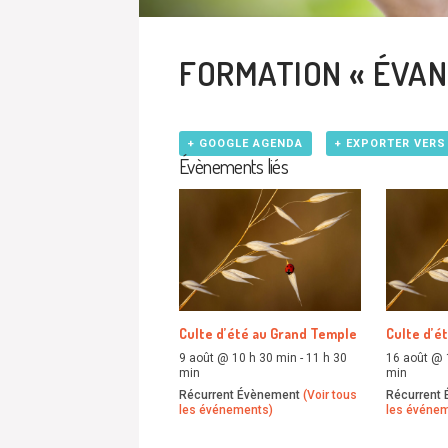
FORMATION « ÉVAN
+ GOOGLE AGENDA
+ EXPORTER VERS
Évènements liés
Culte d’été au Grand Temple
Culte d’é
9 août @ 10 h 30 min
-
11 h 30
16 août @ 
min
min
Récurrent Évènement
(Voir tous
Récurrent
les événements)
les événe