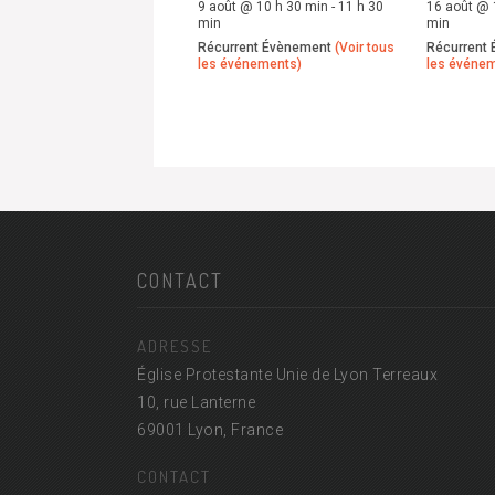
9 août @ 10 h 30 min
-
11 h 30
16 août @ 
min
min
Récurrent Évènement
(Voir tous
Récurrent
les événements)
les événe
CONTACT
ADRESSE
Église Protestante Unie de Lyon Terreaux
10, rue Lanterne
69001 Lyon, France
CONTACT