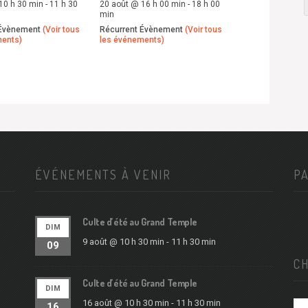
10 h 30 min
-
11 h 30
20 août @ 16 h 00 min
-
18 h 00
min
 Évènement
(Voir tous
Récurrent Évènement
(Voir tous
ments)
les événements)
ÉVÉNEMENTS À VENIR
P
Culte d’été au Grand Temple
DIM
9 août @ 10 h 30 min
-
11 h 30 min
09
C
Culte d’été au Grand Temple
DIM
16 août @ 10 h 30 min
-
11 h 30 min
16