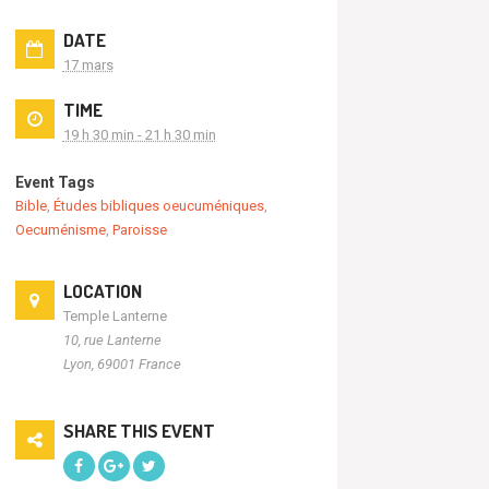
DATE
17 mars
TIME
19 h 30 min - 21 h 30 min
Event Tags
Bible
,
Études bibliques oeucuméniques
,
Oecuménisme
,
Paroisse
LOCATION
Temple Lanterne
10, rue Lanterne
Lyon
,
69001
France
SHARE THIS EVENT