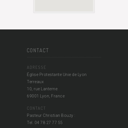
CONTACT
ADRESSE
Église Protestante Unie de Lyon
Terreaux
10, rue Lanterne
69001 Lyon, France
CONTACT
Pasteur Christian Bouzy :
Tel. 04 78 27 77 55