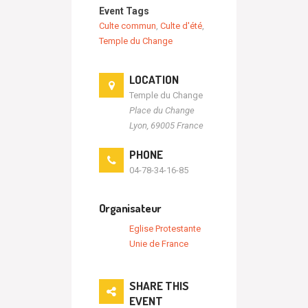
Event Tags
Culte commun
,
Culte d'été
,
Temple du Change
LOCATION
Temple du Change
Place du Change
Lyon
,
69005
France
PHONE
04-78-34-16-85
Organisateur
Eglise Protestante
Unie de France
SHARE THIS
EVENT