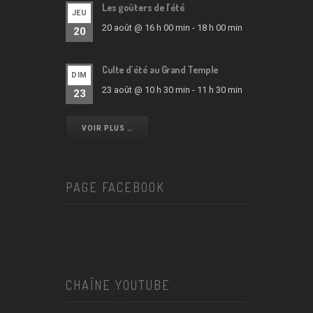
Les goûters de l’été
JEU
20 août @ 16 h 00 min
-
18 h 00 min
20
Culte d’été au Grand Temple
DIM
23 août @ 10 h 30 min
-
11 h 30 min
23
VOIR PLUS …
PAGE FACEBOOK
CHAÎNE YOUTUBE