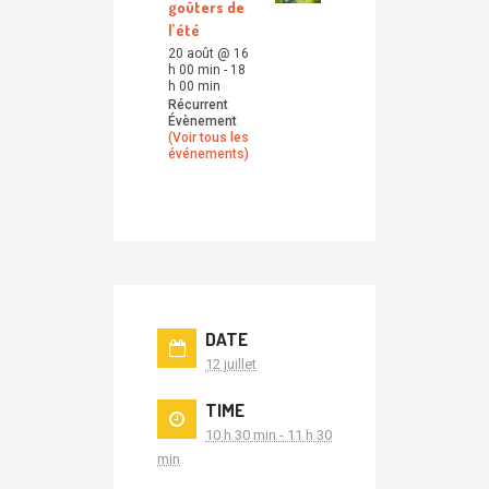
goûters de
l’été
20 août @ 16
h 00 min
-
18
h 00 min
Récurrent
Évènement
(Voir tous les
événements)
DATE
12 juillet
TIME
10 h 30 min - 11 h 30
min