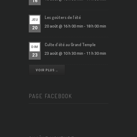
16
Les goûters de l’été
JEU
20 août @ 16 h 00 min
-
18 h 00 min
20
Culte d’été au Grand Temple
DIM
23 août @ 10 h 30 min
-
11 h 30 min
23
VOIR PLUS …
PAGE FACEBOOK