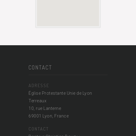
CONTACT
ADRESSE
Église Protestante Unie de Lyon
Terreaux
10, rue Lanterne
69001 Lyon, France
CONTACT