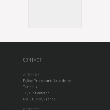
CONTACT
ADRESSE
Église Protestante Unie de Lyon
Terreaux
10, rue Lanterne
69001 Lyon, France
CONTACT