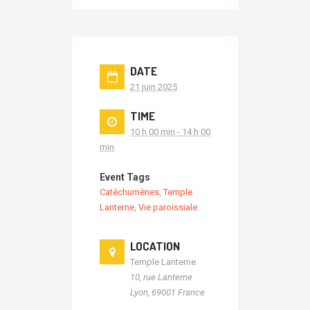
DATE
21 juin 2025
TIME
10 h 00 min - 14 h 00
min
Event Tags
Catéchumènes
,
Temple
Lanterne
,
Vie paroissiale
LOCATION
Temple Lanterne
10, rue Lanterne
Lyon
,
69001
France