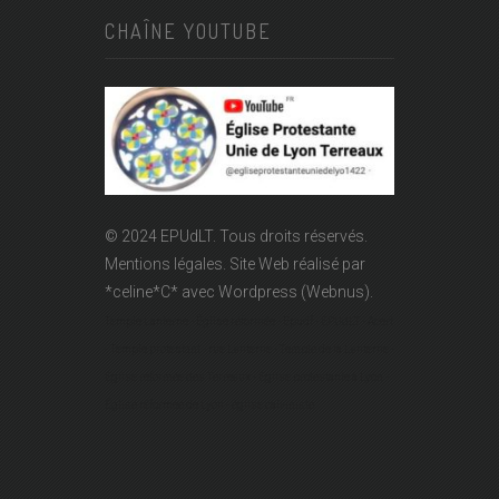
CHAÎNE YOUTUBE
© 2024 EPUdLT. Tous droits réservés.
Mentions légales.
Site Web réalisé par
*celine*C*
avec Wordpress (Webnus).
Temple Lanterne - Église réformée - Epudf - EPUdLT - Acert
- Temple protestant - rue Lanterne - Temple de la Lanterne -
Église réformée des Terreaux - Église protestante à Lyon -
Église réformée de Lyon - église calviniste