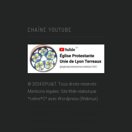
CHAÎNE YOUTUBE
© 2024 EPUdLT. Tous droits réservés.
Mentions légales.
Site Web réalisé par
*celine*C*
avec Wordpress (Webnus).
Temple Lanterne - Église réformée - Epudf - EPUdLT - Acert
- Temple protestant - rue Lanterne - Temple de la Lanterne -
Église réformée des Terreaux - Église protestante à Lyon -
Église réformée de Lyon - église calviniste