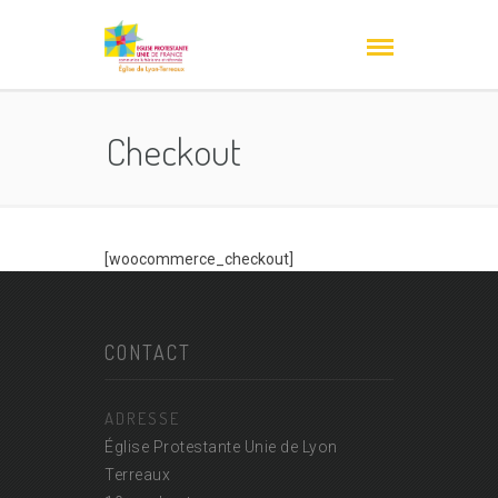
Checkout
[woocommerce_checkout]
CONTACT
ADRESSE
Église Protestante Unie de Lyon
Terreaux