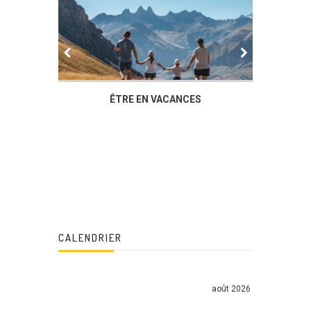
IER
ÊTRE EN VACANCES
L’AG DU
DUCHÈ
CALENDRIER
août 2026