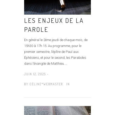
LES ENJEUX DE LA
PAROLE
En général le 2ème jeudi de chaque mois, de
15h30 à 17h 15. Au programme, pour le
premier semestre, l’épître de Paul aux
Éphésiens, et pour le second, les Paraboles
dans l’évangile de Matthieu....
JUIN 12, 2025 -
BY
CÉLINE*WEBMASTER
IN