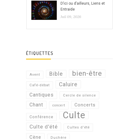
D’ici ou d’ailleurs, Liens et
Entraide
Juil 09, 2026
ÉTIQUETTES
bien-être
Bible
Avent
Caluire
Café-débat
Cantiques
Cercle de silence
Chant
Concerts
concert
Culte
Conférence
Culte d'été
Cultes d'été
Cène
Duchère