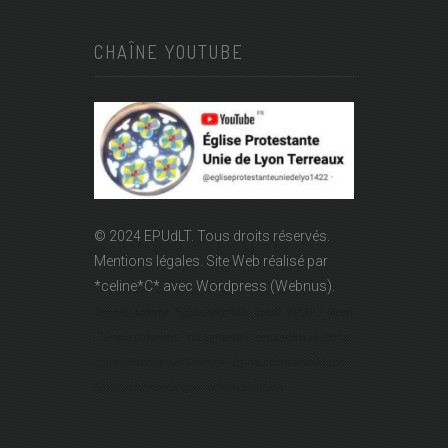
CHAÎNE YOUTUBE
© 2024 EPUdLT. Tous droits réservés.
Mentions légales.
Site Web réalisé par
*celine*C*
avec Wordpress (Webnus).
Temple Lanterne - Église réformée - Epudf - EPUdLT - Acert
- Temple protestant - rue Lanterne - Temple de la Lanterne -
Église réformée des Terreaux - Église protestante à Lyon -
Église réformée de Lyon - église calviniste