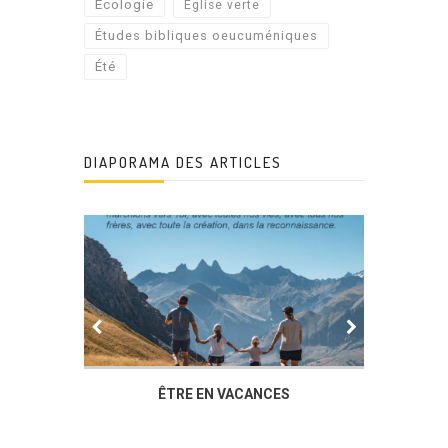
Écologie
Église verte
Études bibliques oeucuméniques
Été
DIAPORAMA DES ARTICLES
IER
ÊTRE EN VACANCES
L’AG DU 
DUCHÈR