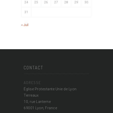
24
25
26
27
28
29
30
31
« Juil
CONTACT
ADRESSE
Église Protestante Unie de Lyon
Terreaux
10, rue Lanterne
69001 Lyon, France