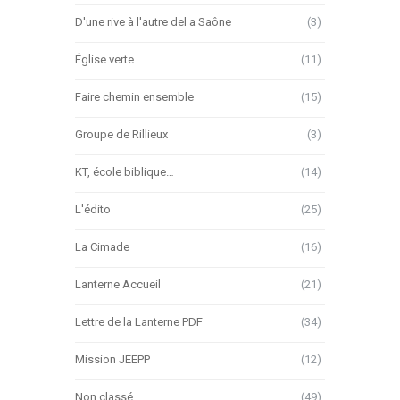
D'une rive à l'autre del a Saône
(3)
Église verte
(11)
Faire chemin ensemble
(15)
Groupe de Rillieux
(3)
KT, école biblique…
(14)
L'édito
(25)
La Cimade
(16)
Lanterne Accueil
(21)
Lettre de la Lanterne PDF
(34)
Mission JEEPP
(12)
Non classé
(49)