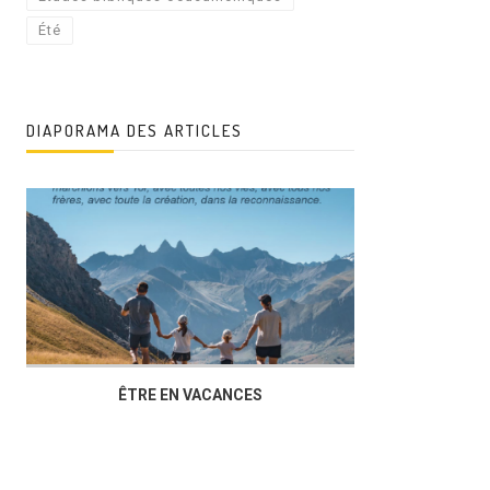
Été
DIAPORAMA DES ARTICLES
ÊTRE EN VACANCES
L’AG DU FOY
DUCHÈRE,U