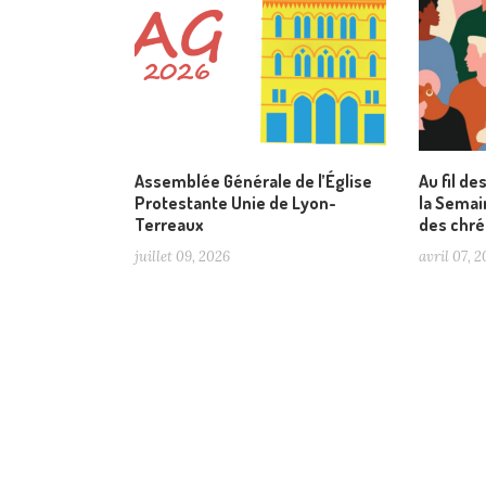
Assemblée Générale de l’Église
Au fil de
Protestante Unie de Lyon-
la Semain
Terreaux
des chré
juillet 09, 2026
avril 07, 