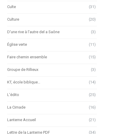
Culte
(31)
Culture
(20)
D'une rive à l'autre del a Saône
(3)
Église verte
(11)
Faire chemin ensemble
(15)
Groupe de Rillieux
(3)
KT, école biblique…
(14)
L'édito
(25)
La Cimade
(16)
Lanterne Accueil
(21)
Lettre de la Lanterne PDF
(34)