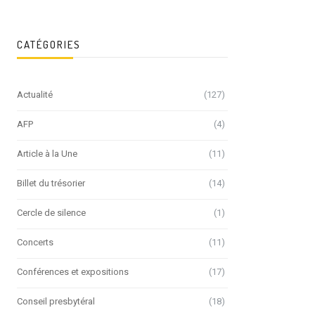
CATÉGORIES
Actualité
(127)
AFP
(4)
Article à la Une
(11)
Billet du trésorier
(14)
Cercle de silence
(1)
Concerts
(11)
Conférences et expositions
(17)
Conseil presbytéral
(18)