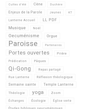
Cène
Cultes d'été
Duchère
Enjeux de la Parole
Jeunes
KT
LL PDF
Lanterne Accueil
Musique
Noël
Oecuménisme
Orgue
Paroisse
Partenaires
Portes ouvertes
Prière
Pâques
Prédication
Qi-Gong
Repas partagé
Réflexion théologique
Rue Lanterne
Semaine sainte
Temple Lanterne
yoga
Théologie
Zoom
Écologie
Échanges
Église verte
Études bibliques oeucuméniques