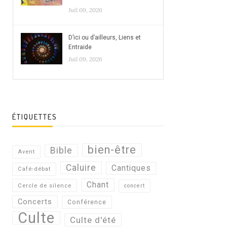
Juil 09, 2026
D’ici ou d’ailleurs, Liens et
Entraide
Juil 09, 2026
ÉTIQUETTES
bien-être
Bible
Avent
Caluire
Cantiques
Café-débat
Chant
Cercle de silence
concert
Concerts
Conférence
Culte
Culte d'été