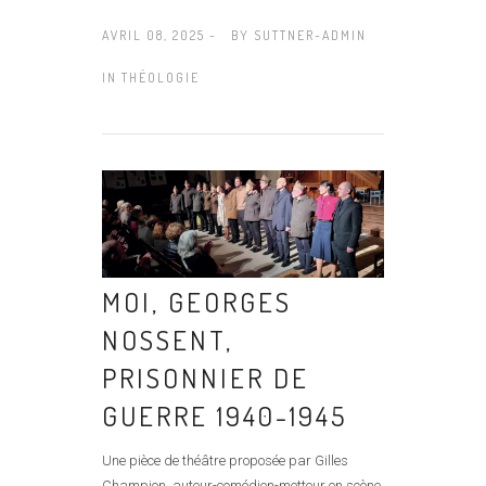
AVRIL 08, 2025 -
BY
SUTTNER-ADMIN
IN
THÉOLOGIE
MOI, GEORGES
NOSSENT,
PRISONNIER DE
GUERRE 1940-1945
Une pièce de théâtre proposée par Gilles
Champion, auteur-comédien-metteur en scène,