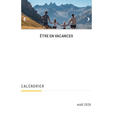
IER
ÊTRE EN VACANCES
L’AG DU
DUCHÈ
CALENDRIER
août 2026