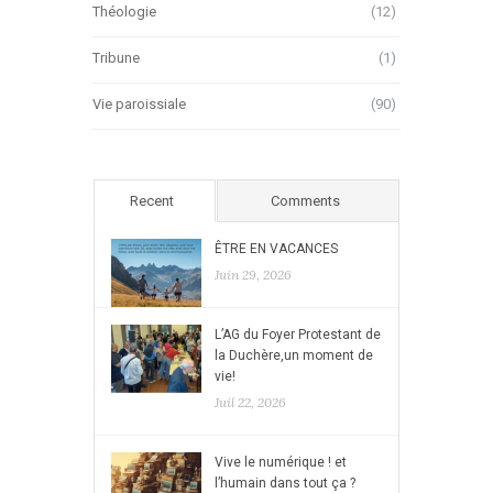
Théologie
(12)
Tribune
(1)
Vie paroissiale
(90)
Recent
Comments
ÊTRE EN VACANCES
Juin 29, 2026
L’AG du Foyer Protestant de
la Duchère,un moment de
vie!
Juil 22, 2026
Vive le numérique ! et
l’humain dans tout ça ?