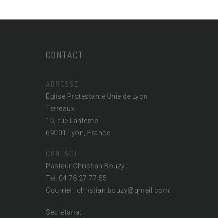
CONTACT
ADRESSE
Église Protestante Unie de Lyon
Terreaux
10, rue Lanterne
69001 Lyon, France
CONTACT
Pasteur Christian Bouzy :
Tel. 04 78 27 77 55
Courriel : christian.bouzy@
gmail.com
Secrétariat :