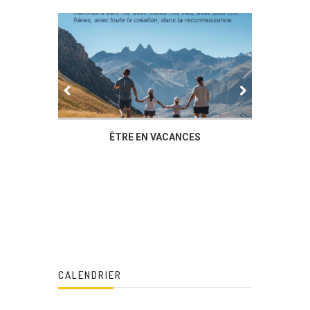
IER
ÊTRE EN VACANCES
L’AG DU
DUCHÈ
CALENDRIER