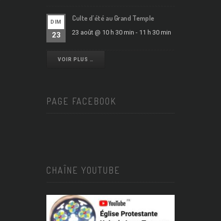
Culte d’été au Grand Temple
DIM
23 août @ 10 h 30 min
-
11 h 30 min
23
VOIR PLUS …
PAGE FACEBOOK
CHAÎNE YOUTUBE