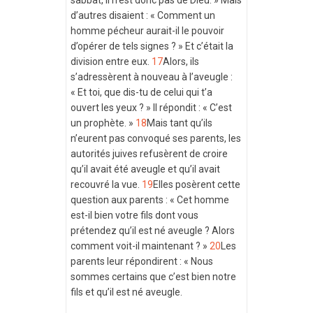
sabbat, il n’est donc pas de Dieu. » Mais
d’autres disaient : « Comment un
homme pécheur aurait-il le pouvoir
d’opérer de tels signes ? » Et c’était la
division entre eux.
17
Alors, ils
s’adressèrent à nouveau à l’aveugle :
« Et toi, que dis-tu de celui qui t’a
ouvert les yeux ? » Il répondit : « C’est
un prophète. »
18
Mais tant qu’ils
n’eurent pas convoqué ses parents, les
autorités juives refusèrent de croire
qu’il avait été aveugle et qu’il avait
recouvré la vue.
19
Elles posèrent cette
question aux parents : « Cet homme
est-il bien votre fils dont vous
prétendez qu’il est né aveugle ? Alors
comment voit-il maintenant ? »
20
Les
parents leur répondirent : « Nous
sommes certains que c’est bien notre
fils et qu’il est né aveugle.