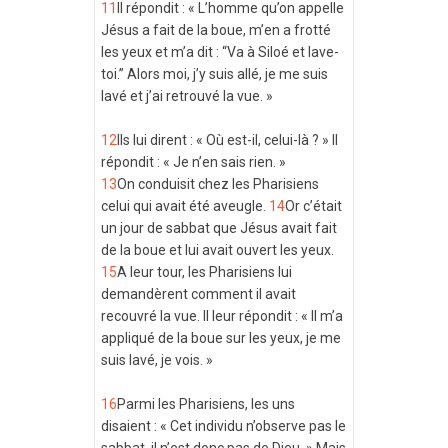
11
Il répondit : « L’homme qu’on appelle
Jésus a fait de la boue, m’en a frotté
les yeux et m’a dit : “Va à Siloé et lave-
toi.” Alors moi, j’y suis allé, je me suis
lavé et j’ai retrouvé la vue. »
12
Ils lui dirent : « Où est-il, celui-là ? » Il
répondit : « Je n’en sais rien. »
13
On conduisit chez les Pharisiens
celui qui avait été aveugle.
14
Or c’était
un jour de sabbat que Jésus avait fait
de la boue et lui avait ouvert les yeux.
15
A leur tour, les Pharisiens lui
demandèrent comment il avait
recouvré la vue. Il leur répondit : « Il m’a
appliqué de la boue sur les yeux, je me
suis lavé, je vois. »
16
Parmi les Pharisiens, les uns
disaient : « Cet individu n’observe pas le