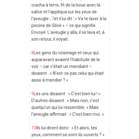
cracha à terre, fit de la boue avec la
salive et l’appliqua sur les yeux de
l’aveugle ;
7
et il lui dit : « Va te laver à la
piscine de Siloé » – ce qui signifie
Envoyé. L’aveugle y alla, il se lava et, à
son retour, il voyait.
8
Les gens du voisinage et ceux qui
auparavant avaient l’habitude de le
voir – car c’était un mendiant –
disaient : « N’est-ce pas celui qui était
assis à mendier ? »
9
Les uns disaient : « C’est bien lui ! »
D’autres disaient : « Mais non, c’est
quelqu’un qui lui ressemble. » Mais
l’aveugle affirmait : « C’est bien moi. »
10
Ils lui dirent donc : « Et alors, tes
yeux, comment se sont-ils ouverts ? »