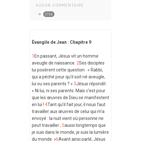
AUCUN COMMENTAIRE
1714
Évangile de Jean : Chapitre 9
1
En passant, Jésus vit un homme
aveugle de naissance.
2
Ses disciples
lui posèrent cette question : « Rabbi,
qui a péché pour qu’il soit né aveugle,
lui ou ses parents ? »
3
Jésus répondit :
« Ni lui, ni ses parents. Mais c’est pour
que les œuvres de Dieu se manifestent
en lui !
4
Tant qu’il fait jour, il nous faut
travailler aux œuvres de celui qui m’a
envoyé : la nuit vient où personne ne
peut travailler ;
5
aussi longtemps que
je suis dans le monde, je suis la lumière
du monde. »
6
Ayant ainsi parlé, Jésus