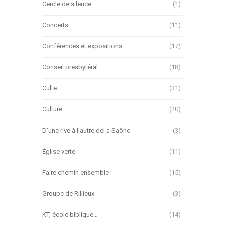
Cercle de silence
(1)
Concerts
(11)
Conférences et expositions
(17)
Conseil presbytéral
(18)
Culte
(31)
Culture
(20)
D'une rive à l'autre del a Saône
(3)
Église verte
(11)
Faire chemin ensemble
(15)
Groupe de Rillieux
(3)
KT, école biblique…
(14)