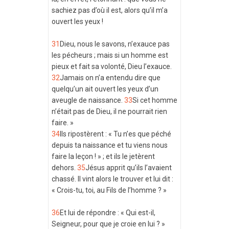
sachiez pas d’où il est, alors qu’il m’a
ouvert les yeux !
31
Dieu, nous le savons, n’exauce pas
les pécheurs ; mais si un homme est
pieux et fait sa volonté, Dieu l’exauce.
32
Jamais on n’a entendu dire que
quelqu’un ait ouvert les yeux d’un
aveugle de naissance.
33
Si cet homme
n’était pas de Dieu, il ne pourrait rien
faire. »
34
Ils ripostèrent : « Tu n’es que péché
depuis ta naissance et tu viens nous
faire la leçon ! » ; et ils le jetèrent
dehors.
35
Jésus apprit qu’ils l’avaient
chassé. Il vint alors le trouver et lui dit :
« Crois-tu, toi, au Fils de l’homme ? »
36
Et lui de répondre : « Qui est-il,
Seigneur, pour que je croie en lui ? »