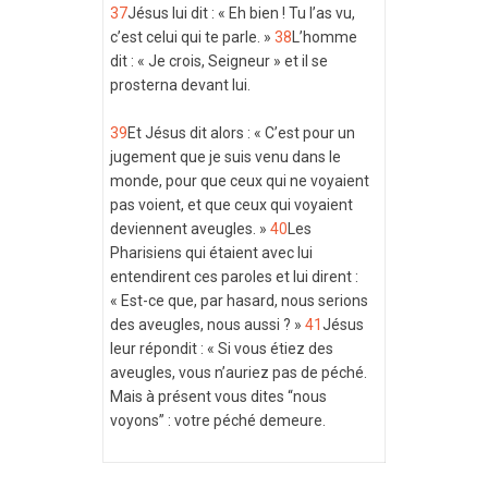
37
Jésus lui dit : « Eh bien ! Tu l’as vu,
c’est celui qui te parle. »
38
L’homme
dit : « Je crois, Seigneur » et il se
prosterna devant lui.
39
Et Jésus dit alors : « C’est pour un
jugement que je suis venu dans le
monde, pour que ceux qui ne voyaient
pas voient, et que ceux qui voyaient
deviennent aveugles. »
40
Les
Pharisiens qui étaient avec lui
entendirent ces paroles et lui dirent :
« Est-ce que, par hasard, nous serions
des aveugles, nous aussi ? »
41
Jésus
leur répondit : « Si vous étiez des
aveugles, vous n’auriez pas de péché.
Mais à présent vous dites “nous
voyons” : votre péché demeure.