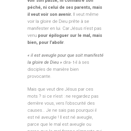
voir son passé, ni connaître son
péché, ni celui de ses parents, mais
il veut voir son avenir.
Il veut même
voir la gloire de Dieu prête à se
manifester en lui. Car Jésus n’est pas
venu
pour épiloguer sur le mal, mais
bien, pour l’abolir
.
« il est aveugle pour que soit manifesté
la gloire de Dieu »
dira- t-il à ses
disciples de manière bien
provocante.
Mais que veut dire Jésus par ces
mots ? si ce n’est : ne regardez pas
derrière vous, vers l’obscurité des
causes… Je ne sais pas pourquoi il
est né aveugle ! Il est né aveugle,
parce que le mal est aveugle ou