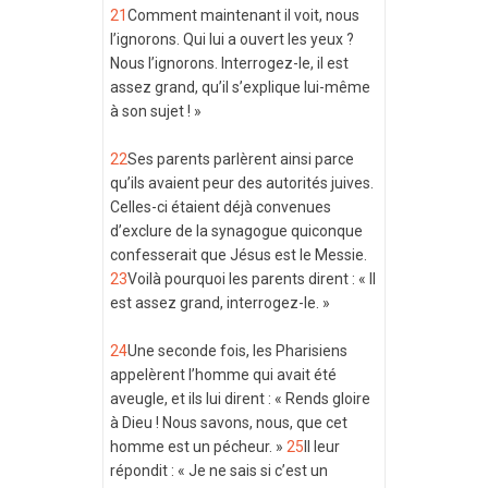
21
Comment maintenant il voit, nous
l’ignorons. Qui lui a ouvert les yeux ?
Nous l’ignorons. Interrogez-le, il est
assez grand, qu’il s’explique lui-même
à son sujet ! »
22
Ses parents parlèrent ainsi parce
qu’ils avaient peur des autorités juives.
Celles-ci étaient déjà convenues
d’exclure de la synagogue quiconque
confesserait que Jésus est le Messie.
23
Voilà pourquoi les parents dirent : « Il
est assez grand, interrogez-le. »
24
Une seconde fois, les Pharisiens
appelèrent l’homme qui avait été
aveugle, et ils lui dirent : « Rends gloire
à Dieu ! Nous savons, nous, que cet
homme est un pécheur. »
25
Il leur
répondit : « Je ne sais si c’est un