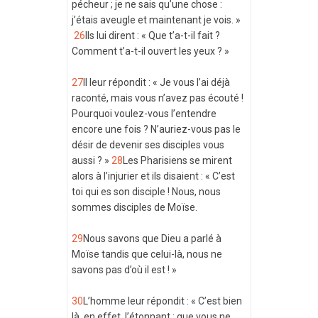
pécheur ; je ne sais qu’une chose :
j’étais aveugle et maintenant je vois. »
26
Ils lui dirent : « Que t’a-t-il fait ?
Comment t’a-t-il ouvert les yeux ? »
27
Il leur répondit : « Je vous l’ai déjà
raconté, mais vous n’avez pas écouté !
Pourquoi voulez-vous l’entendre
encore une fois ? N’auriez-vous pas le
désir de devenir ses disciples vous
aussi ? »
28
Les Pharisiens se mirent
alors à l’injurier et ils disaient : « C’est
toi qui es son disciple ! Nous, nous
sommes disciples de Moïse.
29
Nous savons que Dieu a parlé à
Moïse tandis que celui-là, nous ne
savons pas d’où il est ! »
30
L’homme leur répondit : « C’est bien
là, en effet, l’étonnant : que vous ne