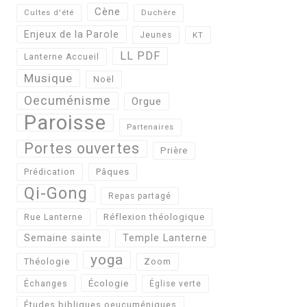
Cène
Cultes d'été
Duchère
Enjeux de la Parole
Jeunes
KT
LL PDF
Lanterne Accueil
Musique
Noël
Oecuménisme
Orgue
Paroisse
Partenaires
Portes ouvertes
Prière
Pâques
Prédication
Qi-Gong
Repas partagé
Réflexion théologique
Rue Lanterne
Semaine sainte
Temple Lanterne
yoga
Théologie
Zoom
Écologie
Échanges
Église verte
Études bibliques oeucuméniques