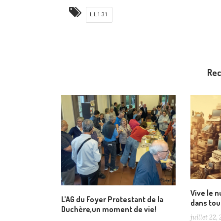
LL131
Re
Vive le 
L’AG du Foyer Protestant de la
dans tou
Duchère,un moment de vie!
juillet 22,