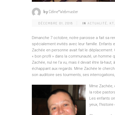
by
Céline*Webmaster
DÉCEMBRE 01, 2018
IN
ACTUALITÉ
,
KT
Dimanche 7 octobre, notre paroisse a fait sa ren
spécialement invités avec leur famille. Enfants 
Zachée en personne avait fait le déplacement. C
« bon profil » dans la communauté, un homme q
Zachée, nul ne l’a vu, mais il devait être là-haut
échappant aux regards. Mme Zachée le cherchait
son auditoire ses tourments, ses interrogations,
Mme Zachée, c’
la robe pastora
Les enfants ont
yeux, l’histoir