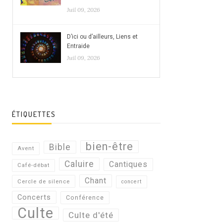
Juil 09, 2026
D’ici ou d’ailleurs, Liens et
Entraide
Juil 09, 2026
ÉTIQUETTES
bien-être
Bible
Avent
Caluire
Cantiques
Café-débat
Chant
Cercle de silence
concert
Concerts
Conférence
Culte
Culte d'été