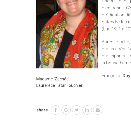
Chacun, quel q
bien connu. C’
prédication di
entendre les mo
(Luc 19, 1 à 10
Après le culte
par un apéritif
participants. L
la bonne hume
Françoise
Duy
Madame ‘Zachée’
Laurerece Tatar Fouchier
share