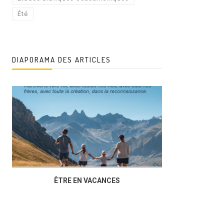
Été
DIAPORAMA DES ARTICLES
ÊTRE EN VACANCES
L’AG DU FOY
DUCHÈRE,U