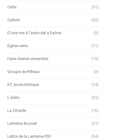
Culte
(31)
Culture
(20)
D'une rive à l'autre del a Saône
(3)
Église verte
(11)
Faire chemin ensemble
(15)
Groupe de Rillieux
(3)
KT, école biblique…
(14)
L'édito
(25)
La Cimade
(16)
Lanterne Accueil
(21)
Lettre de la Lanterne PDF
(34)