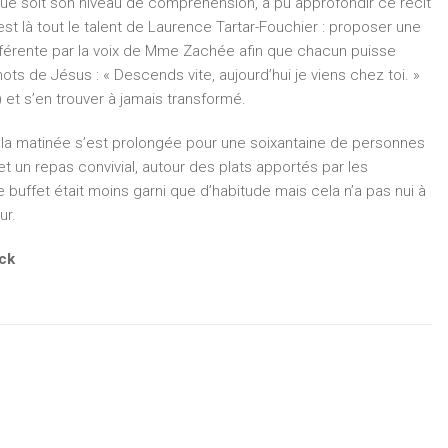
ue soit son niveau de compréhension, a pu approfondir ce récit
est là tout le talent de Laurence Tartar-Fouchier : proposer une
fférente par la voix de Mme Zachée afin que chacun puisse
ts de Jésus : « Descends vite, aujourd’hui je viens chez toi. »
) et s’en trouver à jamais transformé.
, la matinée s’est prolongée pour une soixantaine de personnes
 et un repas convivial, autour des plats apportés par les
e buffet était moins garni que d’habitude mais cela n’a pas nui à
ur.
ck