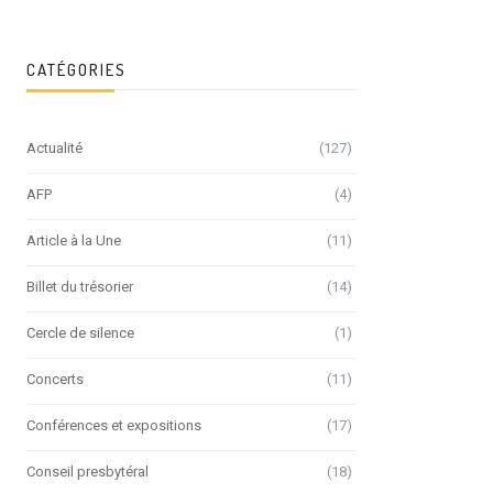
CATÉGORIES
Actualité
(127)
AFP
(4)
Article à la Une
(11)
Billet du trésorier
(14)
Cercle de silence
(1)
Concerts
(11)
Conférences et expositions
(17)
Conseil presbytéral
(18)