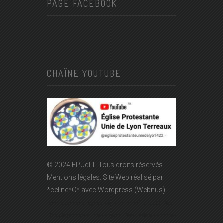
PAGE FACEBOOK
CHAÎNE YOUTUBE
© 2024 EPUdLT. Tous droits réservés.
Mentions légales.
Site Web réalisé par
*celine*C*
avec Wordpress (Webnus).
Temple Lanterne - Église réformée - Epudf - EPUdLT - Acert
- Temple protestant - rue Lanterne - Temple de la Lanterne -