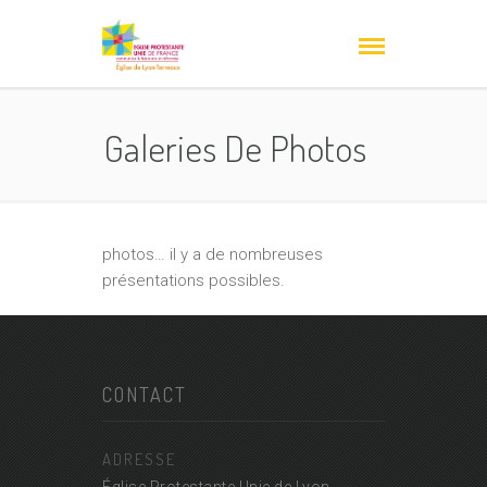
Galeries De Photos
photos… il y a de nombreuses
présentations possibles.
CONTACT
ADRESSE