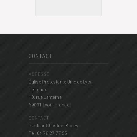
CONTACT
ADRESSE
Église Protestante Unie de Lyon
Terreaux
10, rue Lanterne
69001 Lyon, France
CONTACT
Pasteur Christian Bouzy :
Tel. 04 78 27 77 55