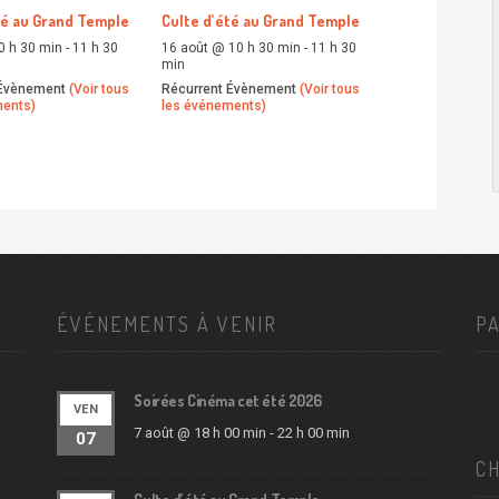
té au Grand Temple
Culte d’été au Grand Temple
0 h 30 min
-
11 h 30
16 août @ 10 h 30 min
-
11 h 30
min
 Évènement
(Voir tous
Récurrent Évènement
(Voir tous
ments)
les événements)
ÉVÉNEMENTS À VENIR
P
Soirées Cinéma cet été 2026
VEN
7 août @ 18 h 00 min
-
22 h 00 min
07
C