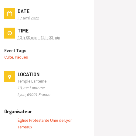
DATE
17 avril 2022
TIME
10 h 30 min - 12 h 00 min
Event Tags
Culte
,
Pâques
LOCATION
Temple Lanterne
10, rue Lanterne
Lyon
,
69001
France
Organisateur
Église Protestante Unie de Lyon
Terreaux