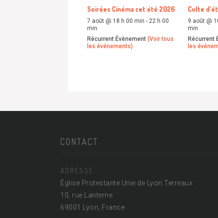
Soirées Cinéma cet été 2026
Culte d’é
7 août @ 18 h 00 min
-
22 h 00
9 août @ 1
min
min
Récurrent Évènement
(Voir tous
Récurrent
les événements)
les événe
CONTACT
ADRESSE
Église Protestante Unie de Lyon Terreaux
10, rue Lanterne
69001 Lyon, France